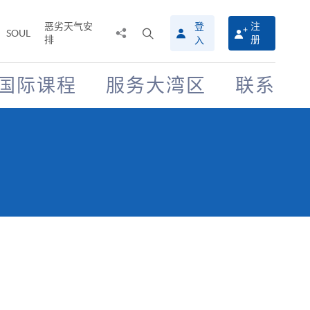
恶劣天气安
登
注
分
打
SOUL
排
册
入
享
开
至
搜
寻
国际课程
服务大湾区
联系
介
面