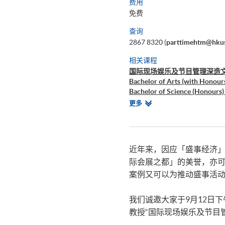
费用
免费
查询
2867 8320 (
parttimehtm@hkus
相关课程
国际现场娱乐及节目管理深造
Bachelor of Arts (with Honour
Bachelor of Science (Honours
Advanced Diploma in M.I.C.E.
相
更多
Certificate for Module (Event
关
Certificate for Module (Events
课
程
近年来，因应「盛事经济
际会展之都」的美誉，亦
案例又可以为推动盛事活动
我们诚邀大家于9月12日下午
教授“国际现场娱乐及节目