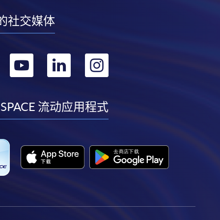
的社交媒体
转
转
转
转
到
到
到
到
facebook
youtube
linkedin
instagram
 SPACE 流动应用程式