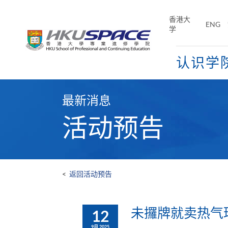
Skip
to
香港大
ENG
main
学
content
认识学
Main
content
最新消息
start
活动预告
<
返回活动预告
未攞牌就卖热气
12
9月 2025