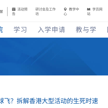
活动预
研讨会及工作
教学中
学员网
繁
告
坊
心
站
院
学习
入学申请
教与学
球飞？拆解香港大型活动的生死时速