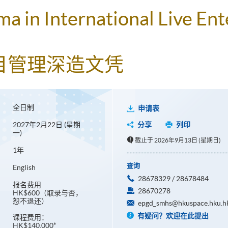
a in International Live En
目管理深造文凭
全日制
申请表
2027年2月22日 (星期
分享
列印
一)
截止于 2026年9月13日 (星期日)
1年
查询
English
28678329 / 28678484
报名费用
28670278
HK$600（取录与否，
恕不退还）
epgd_smhs@hkuspace.hku.h
有疑问？欢迎在此提出
课程费用：
HK$140,000*