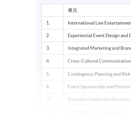
单元
1.
International Live Entertainm
2.
Experiential Event Design and 
3.
Integrated Marketing and Bra
4.
Cross-Cultural Communication 
5.
Contingency Planning and Ris
6.
Event Sponsorship and Partner
*7.
Executive Leadership Develop
*8.
Intercultural Communication –
*9.
Intelligent Technologies for E