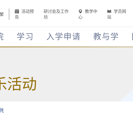
活动预
研讨会及工作
教学中
学员网
繁
告
坊
心
站
院
学习
入学申请
教与学
乐活动
凭