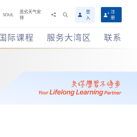
恶劣天气安
登
注
分
打
SOUL
排
册
入
享
开
至
搜
寻
国际课程
服务大湾区
联系
介
面