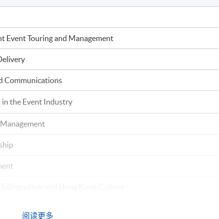
ent Event Touring and Management
Delivery
nd Communications
in the Event Industry
k Management
ship
ment
 Trilingualism and Hong Kong Culture
SG Integration and Sustainable Development
阅读更多