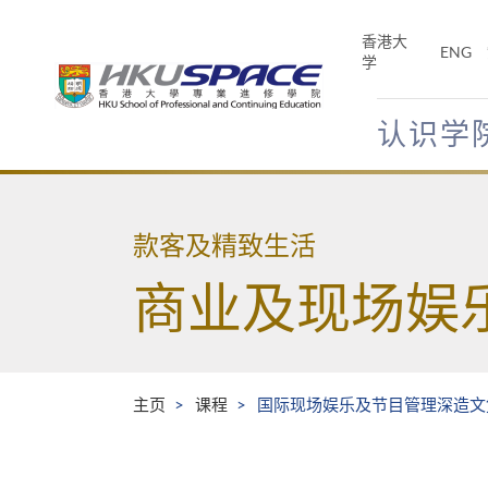
Skip
to
香港大
ENG
main
学
content
认识学
Main
content
start
款客及精致生活
商业及现场娱
主页
课程
国际现场娱乐及节目管理深造文