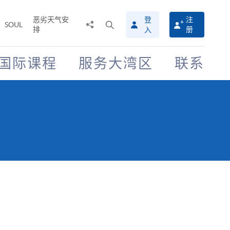
恶劣天气安
登
注
分
打
SOUL
排
册
入
享
开
至
搜
寻
国际课程
服务大湾区
联系
介
面