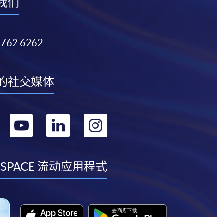
我们
3762 6262
的社交媒体
转
转
转
转
到
到
到
到
facebook
youtube
linkedin
instagram
 SPACE 流动应用程式