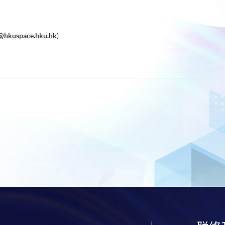
@hkuspace.hku.hk
)