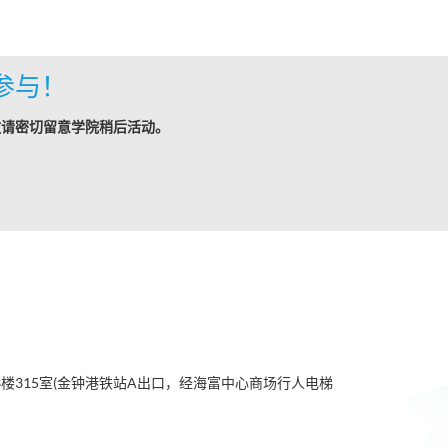
参与！
敬请密切留意学院稍后活动。
3楼315室(金钟港铁站A出口，经海富中心商场行人电梯