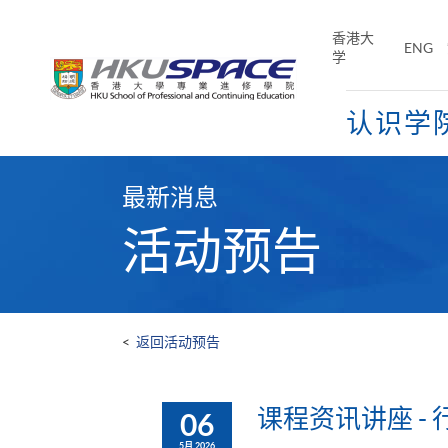
Skip
to
香港大
ENG
main
学
content
认识学
Main
content
最新消息
start
活动预告
<
返回活动预告
课程资讯讲座 -
06
5月 2026