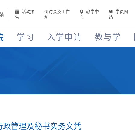
活动预
研讨会及工作
教学中
学员网
繁
告
坊
心
站
院
学习
入学申请
教与学
 行政管理及秘书实务文凭