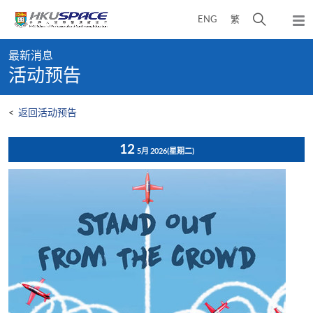
Skip
打
ENG
繁
to
弹
main
开
出
Main
content
搜
主
最新消息
content
菜
寻
活动预告
start
单
介
面
<
返回活动预告
12
5月 2026
(星期二)