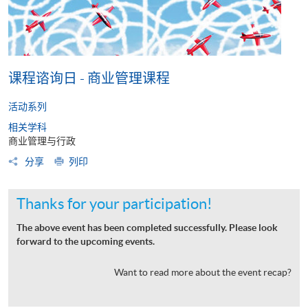
课程谘询日 - 商业管理课程
活动系列
相关学科
商业管理与行政
分享
列印
Thanks for your participation!
The above event has been completed successfully. Please look
forward to the upcoming events.
Want to read more about the event recap?