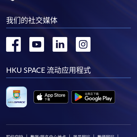
我们的社交媒体
转
转
转
转
到
到
到
到
facebook
youtube
linkedin
instag
HKU SPACE 流动应用程式
职位空缺
教学/报名中心地点
学员网站
教师网站