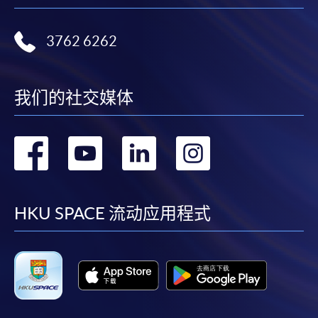
3762 6262
我们的社交媒体
转
转
转
转
到
到
到
到
facebook
youtube
linkedin
instag
HKU SPACE 流动应用程式