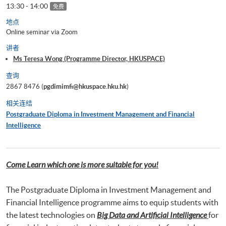
13:30 - 14:00
免费
地点
Online seminar via Zoom
讲者
Ms Teresa Wong (Programme Director, HKUSPACE)
查询
2867 8476 (
pgdimimfi@hkuspace.hku.hk
)
相关连结
Postgraduate Diploma in Investment Management and Financial
Intelligence
Come Learn which one is more suitable for you!
The Postgraduate Diploma in Investment Management and
Financial Intelligence programme aims to equip students with
the latest technologies on
Big Data and Artificial Intelligence
for