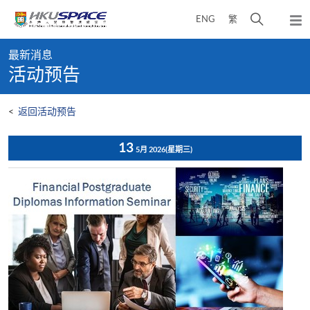
Skip
打
ENG
繁
to
弹
main
开
出
Main
content
搜
主
最新消息
content
菜
寻
活动预告
start
单
介
面
<
返回活动预告
13
5月 2026
(星期三)