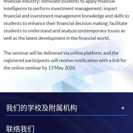
financial industry; stimulate students to apply financial
intelligence to perform investment management; impart
financial and investment management knowledge and skills to
students to enhance their financial decision making; facilitate
students to understand and analyze contemporary issues as
well as the latest development in the financial world.
The seminar will be delivered via online platform. and the
registered participants will receive notification with a link for
the online seminar by 13 May 2026.​
我们的学校及附属机构
联络我们