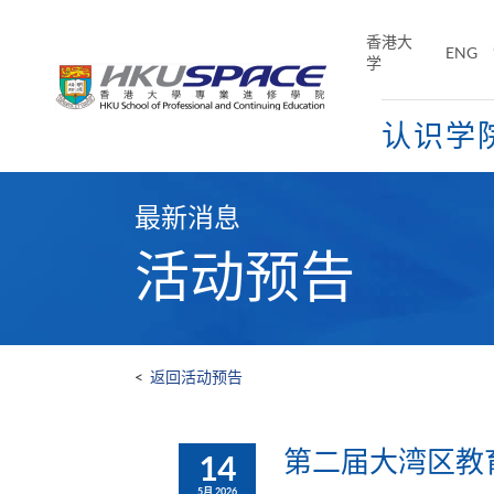
Skip
to
香港大
ENG
main
学
content
认识学
Main
content
最新消息
start
活动预告
<
返回活动预告
第二届大湾区教育
14
5月 2026