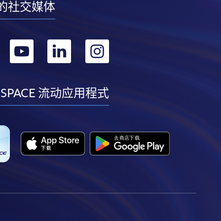
的社交媒体
转
转
转
转
到
到
到
到
facebook
youtube
linkedin
instagram
 SPACE 流动应用程式