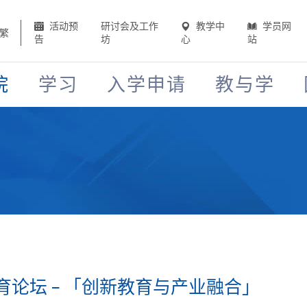
活动预
研讨会及工作
教学中
学员网
繁
告
坊
心
站
院
学习
入学申请
教与学
论坛 – 「创新教育与产业融合」