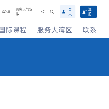
恶劣天气安
登
注
分
打
SOUL
排
册
入
享
开
至
搜
寻
国际课程
服务大湾区
联系
介
面