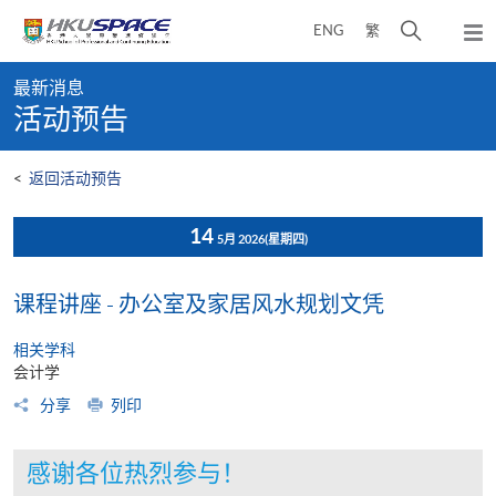
Skip
打
ENG
繁
to
弹
main
开
出
Main
content
搜
主
最新消息
content
菜
寻
活动预告
start
单
介
面
<
返回活动预告
14
5月 2026
(星期四)
课程讲座 - 办公室及家居风水规划文凭
相关学科
会计学
分享
列印
感谢各位热烈参与！