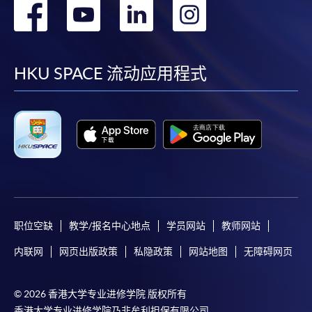
转
转
转
转
到
到
到
到
facebook
youtube
linkedin
instag
HKU SPACE 流动应用程式
职位空缺
教学/报名中心地点
学员网站
教师网站
内联网
网页出版政策
私隐政策
网站地图
无障碍网页
© 2026 香港大学专业进修学院 版权所有
香港大学专业进修学院乃非牟利担保有限公司