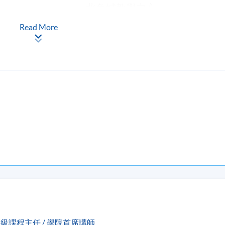
北角城教學中心
Read More
家居風水規劃初階
家居風水規劃進階*
專題研習*
級課程主任 / 學院首席講師