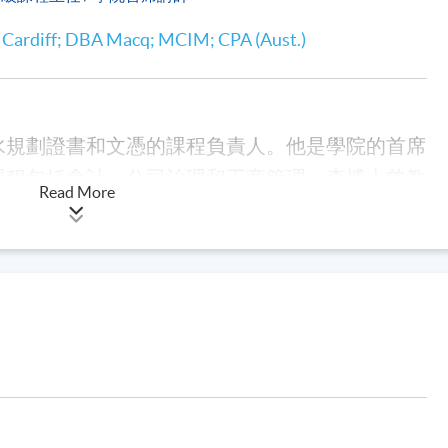
字命理學及民間通勝習俗
 Cardiff; DBA Macq; MCIM; CPA (Aust.)
家居風水規劃進階*
專題研習*
水規劃證書和文憑的課程負責人。他是學院的首席
課程包括會計、公司治理和工商管理。李博士曾教
Read More
行銷、財務管理、會計、組織行為和商業溝通。他
家居風水規劃初階
卡迪夫商學院獲得工商管理碩士學位，在澳大利亞
的研究興趣包括中國研究、地區來源、市場行銷以
家居風水規劃進階*
港大學專業進修學院之前，他在商業領域工作，包
專題研習*
理和組織變革。