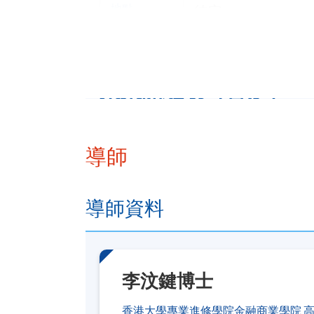
地點
待定
未來開班表（暫定）
學期
學科單元
導師
辦公室及
導師資料
環境學
2026年10月
辦公室及
總結科目–
李汶鍵博士
香港大學專業進修學院金融商業學院 高