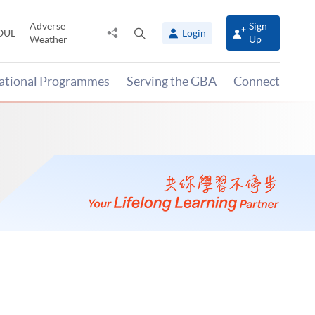
Adverse
Sign
Share
Open
OUL
Login
Weather
Up
to
search
panel
national Programmes
Serving the GBA
Connect