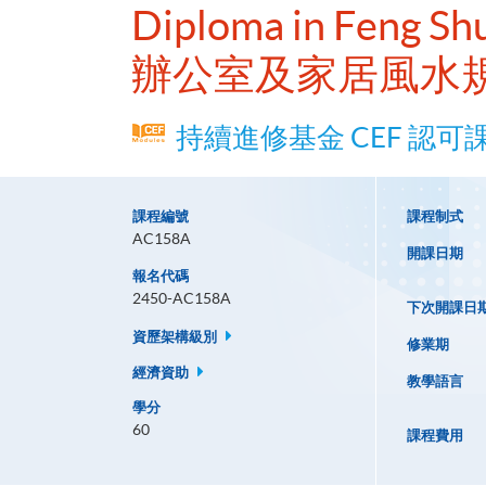
Diploma in Feng Shu
辦公室及家居風水
持續進修基金 CEF 認可
課程編號
課程制式
AC158A
開課日期
報名代碼
2450-AC158A
下次開課日
資歷架構級別
修業期
經濟資助
教學語言
學分
60
課程費用