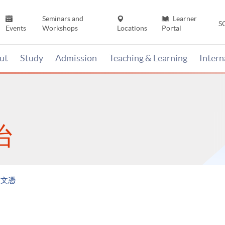
Seminars and
Learner
S
Events
Workshops
Locations
Portal
ut
Study
Admission
Teaching & Learning
Inter
治
劃文憑