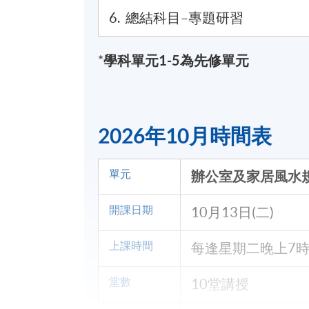
6. 總結科目–專題研習
學科單元1-5為
先修單元
*
2026年10月時間表
單元
辦公室及家居風水
開課日期
10月13日(二)
上課時間
每逢星期二晚上7時
堂數
10堂講授