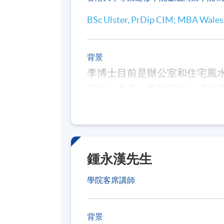
風水、八
BSc Ulster, PrDip CIM; MBA Wales
易學入門
2027年3月
辦公室及
背景
總結科目–
李博士目前是辦公室和住宅風
講師，負責一系列課程，這些
授各種科目，包括戰略管理、
辦公室及
在阿爾斯特大學獲得學位，在
環境學
麥格理大學獲得博士學位。他
2027年6月
辦公室及
及陰宅和陽宅風水。在加入香
鍾永漢先生
總結科目–
括銷售和行銷、運營、戰略管
學院客席講師
*供已完成所有其他單元的學生修讀
背景
開班時間會隨時更改，不作另行通知