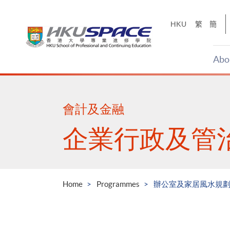
Skip
to
HKU
繁
簡
main
content
Abo
Main
content
start
會計及金融
企業行政及管
Home
Programmes
辦公室及家居風水規