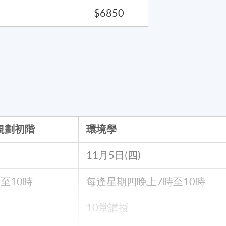
$6850
規劃初階
環境學
11月5日(四)
至10時
每逢星期
四
晚上7時至10時
10堂講授