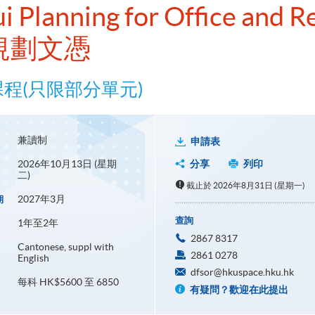
i Planning for Office and R
規劃文憑
課程(只限部分單元)
兼讀制
申請表
2026年10月13日 (星期
分享
列印
二)
截止於 2026年8月31日 (星期一)
2027年3月
期
查詢
1年至2年
2867 8317
Cantonese, suppl with
2861 0278
English
dfsor@hkuspace.hku.hk
每科 HK$5600 至 6850
有疑問？歡迎在此提出