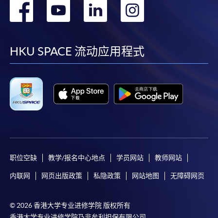
转
转
转
转
到
到
到
到
facebook
youtube
linkedin
instag
HKU SPACE 流动应用程式
职位空缺
教学/报名中心地点
学员网站
教师网站
内联网
网页出版政策
私隐政策
网站地图
无障碍网页
© 2026 香港大学专业进修学院 版权所有
香港大学专业进修学院乃非牟利担保有限公司