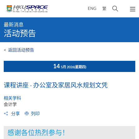
Skip
打
ENG
繁
to
弹
main
开
出
Main
content
搜
主
最新消息
content
菜
寻
活动预告
start
单
介
面
<
返回活动预告
14
5月 2026
(星期四)
课程讲座 - 办公室及家居风水规划文凭
相关学科
会计学
分享
列印
感谢各位热烈参与！