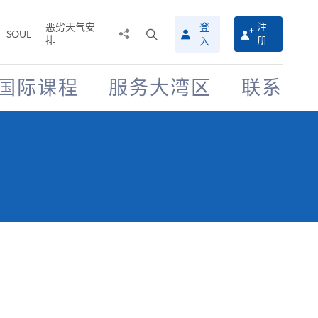
恶劣天气安
登
注
分
打
SOUL
排
册
入
享
开
至
搜
寻
国际课程
服务大湾区
联系
介
面