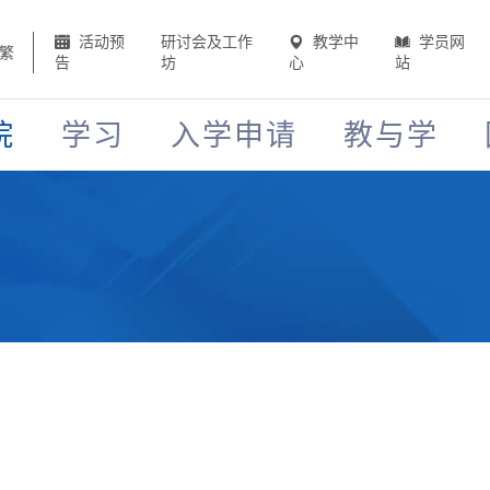
活动预
研讨会及工作
教学中
学员网
繁
告
坊
心
站
院
学习
入学申请
教与学