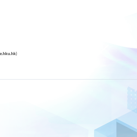
e.hku.hk
)