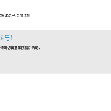
日
试备试课程, 金融法规
参与！
敬请密切留意学院稍后活动。