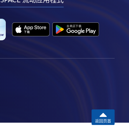
facebook
youtube
linkedin
instagram
返回页首