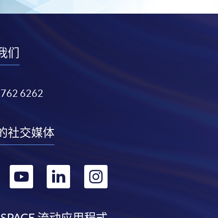
我们
3762 6262
的社交媒体
转
转
转
转
到
到
到
到
 SPACE 流动应用程式