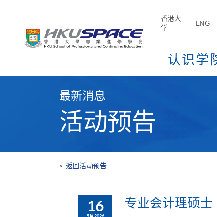
Skip
to
香港大
ENG
main
学
content
认识学
Main
content
最新消息
start
活动预告
<
返回活动预告
专业会计理硕士
16
5月 2026