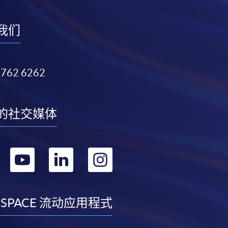
我们
3762 6262
的社交媒体
转
转
转
转
到
到
到
到
facebook
youtube
linkedin
instagram
 SPACE 流动应用程式