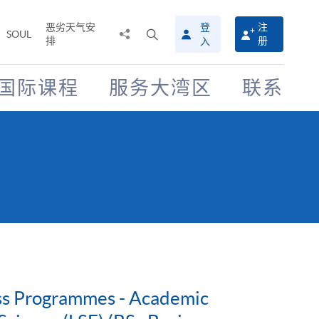
恶劣天气安
登
注
分
打
SOUL
排
册
入
享
开
至
搜
寻
国际课程
服务大湾区
联系
介
面
ess Programmes - Academic