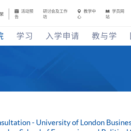
活动预
研讨会及工作
教学中
学员网
繁
告
坊
心
站
院
学习
入学申请
教与学
ultation - University of London Busin