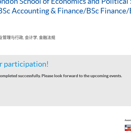
ondon School of Economics and Political 
c Accounting & Finance/BSc Finance/
业管理与行政, 会计学, 金融法规
 participation!
ompleted successfully. Please look forward to the upcoming events.