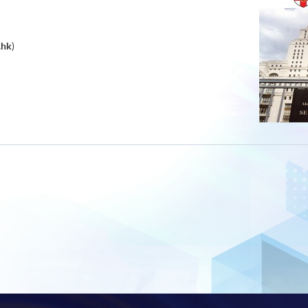
.hk
)