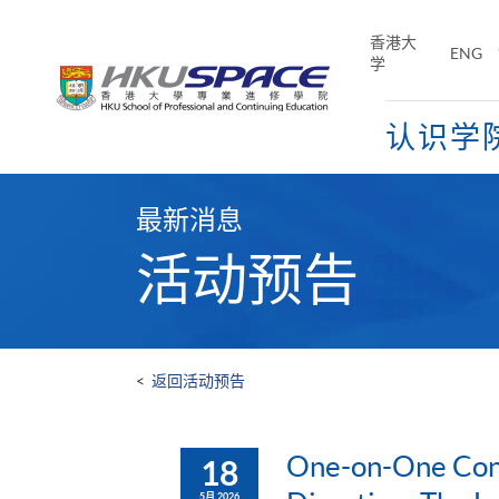
Skip
to
香港大
ENG
main
学
content
认识学
Main
content
最新消息
start
活动预告
<
返回活动预告
One-on-One Cons
18
5月 2026