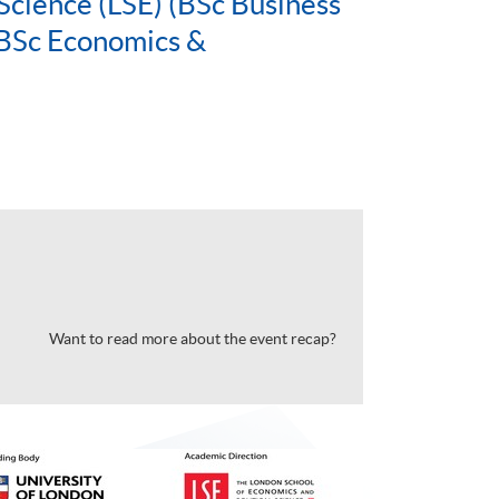
Science (LSE) (BSc Business
BSc Economics &
Want to read more about the event recap?