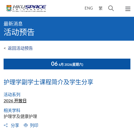
Skip
打
ENG
繁
to
弹
main
开
出
Main
content
搜
主
最新消息
content
菜
寻
活动预告
start
单
介
面
<
返回活动预告
06
6月 2026
(星期六)
护理学副学士课程简介及学生分享
活动系列
2026 开放日
相关学科
护理学及健康护理
分享
列印