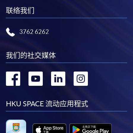
联络我们
3762 6262
我们的社交媒体
转
转
转
转
到
到
到
到
facebook
youtube
linkedin
instag
HKU SPACE 流动应用程式