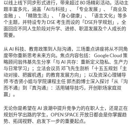
以线上线下同步形式进行，带来超过 80 场精彩活动。活动主
题丰富多元，涵盖「AI与科技」、「专业发展 」、「商业及
金融 」、「精致生活」、「身心健康」、「语言文化」等多
个主题，并特设专为 DSE 考生而设的「DSE升学规划」，全
面回应不同人生阶段对升学、进修、职涯发展及个人成长的
需要。
从 AI 科技、教育政策到人际沟通，三场重点讲座将从不同角
度带你重新思考未来方向。焦点内容包括： Google Cloud 策
略顾问翁伟基先生分享「与 AI 共存：重新定义隐私、生产力
与日常学习」；立法会议员 邓飞先生剖析「十五五规划「主
动对接、把握机遇」的教育发展方向」；以及资深心理辅导
师 岑杏贤小姐与学院课程主任 郭杰韵博士深入探讨「从『沟
而不通』到『真沟通』：活用辅导技巧，开创职场家庭双
赢」。
无论你是希望在 AI 浪潮中提升竞争力的在职人士，还是正在
规划升学出路的学生，OPEN SPACE 开放日都会是你掌握趋
势、拓阔视野、启发下一步的重要起点。