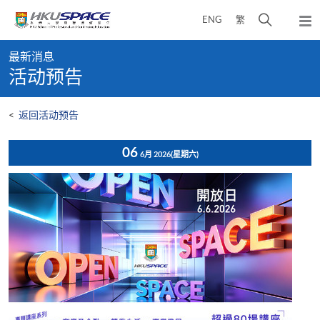
Skip
打
ENG
繁
to
弹
main
开
出
Main
content
搜
主
最新消息
content
菜
寻
活动预告
start
单
介
面
<
返回活动预告
06
6月 2026
(星期六)