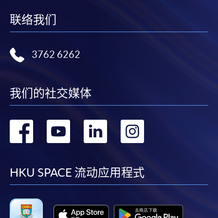
联络我们
3762 6262
我们的社交媒体
转
转
转
转
到
到
到
到
facebook
youtube
linkedin
instag
HKU SPACE 流动应用程式