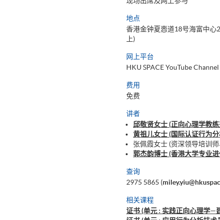
现场出席及网上参与
地点
香港金钟夏悫道18号海富中心2
上)
网上平台
HKU SPACE YouTube Channel
费用
免费
讲者
邱敬贤女士 (正向心理学教练兼
黄祖儿女士 (国际认证行为分析
张佩霞女士 (资深领导培训师
郭杰韵博士 (香港大学专业进
查询
2975 5865 (
miley.yiu@hkuspac
相关课程
证书 (单元 : 实践正向心理学