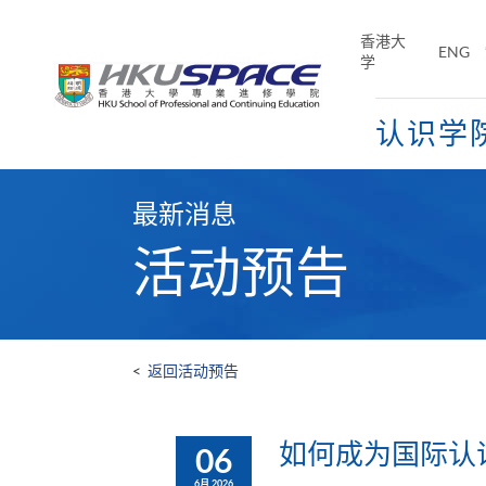
Skip
to
香港大
ENG
main
学
content
认识学
Main
content
最新消息
start
活动预告
<
返回活动预告
如何成为国际认
06
6月 2026