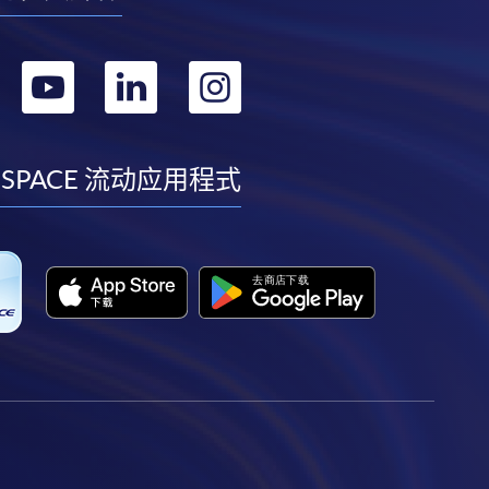
转
转
转
转
到
到
到
到
facebook
youtube
linkedin
instagram
 SPACE 流动应用程式