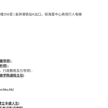
楼206室 ( 金钟港铁站A出口，经海富中心商场行人电梯
导师) ;
师) ;
、行政教练及引导师) ;
修学院课程主任)
e.hku.hk
)
—建立丰盛人生)