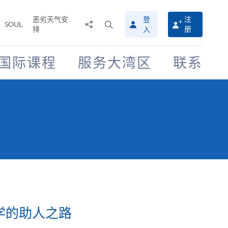
恶劣天气安
登
注
分
打
SOUL
排
册
入
享
开
至
搜
寻
国际课程
服务大湾区
联系
介
面
学的助人之路