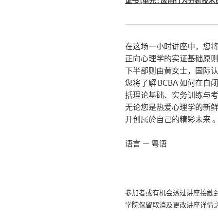
证书 (单元 : 应用行为分析技
在这场一小时讲座中，您
正向心理学的实证基础原则
下半部则由黄女士，国际认
您将了解 BCBA 如何
括理论基础、实务训练与考
无论您是热爱心理学的新
开创属於自己的精彩未来 
语言 － 粤语
参加者或有机会透过讲座接触
学院保留取消及更改讲座详情