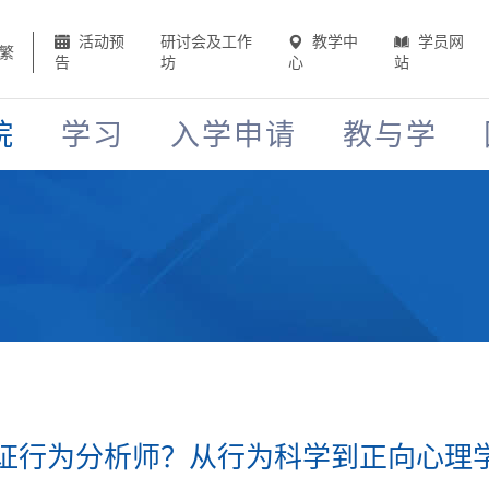
活动预
研讨会及工作
教学中
学员网
繁
告
坊
心
站
院
学习
入学申请
教与学
证行为分析师？从行为科学到正向心理