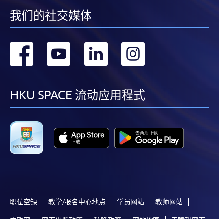
我们的社交媒体
转
转
转
转
到
到
到
到
facebook
youtube
linkedin
instag
HKU SPACE 流动应用程式
职位空缺
教学/报名中心地点
学员网站
教师网站