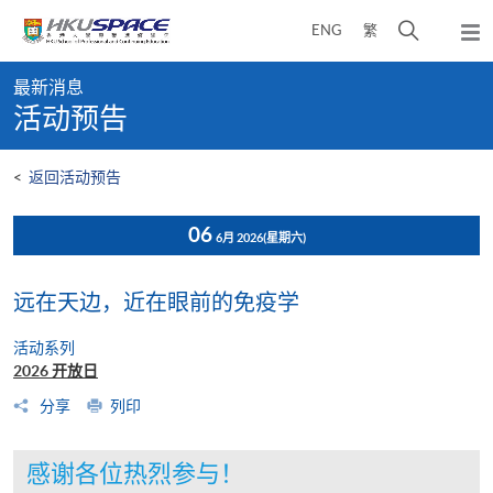
Skip
打
ENG
繁
to
弹
main
开
出
Main
content
搜
主
最新消息
content
菜
寻
活动预告
start
单
介
面
<
返回活动预告
06
6月 2026
(星期六)
远在天边，近在眼前的免疫学
活动系列
2026 开放日
分享
列印
感谢各位热烈参与！