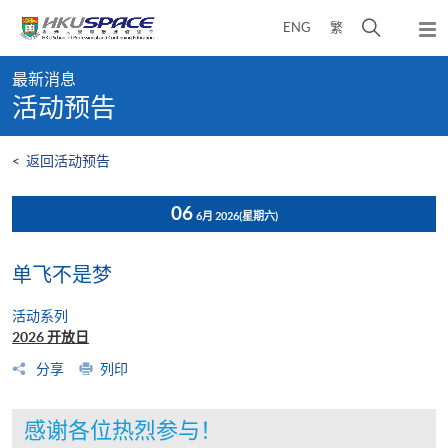
Skip
打
ENG
繁
to
弹
main
开
出
Main
content
搜
主
最新消息
content
菜
寻
活动预告
start
单
介
面
<
返回活动预告
06
6月 2026
(星期六)
单飞不是梦
活动系列
2026 开放日
分享
列印
感谢各位热烈参与！