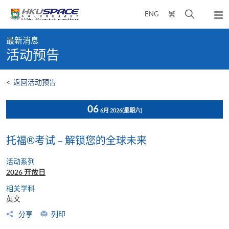
Skip
打
ENG
繁
to
弹
main
开
出
Main
content
搜
主
最新消息
content
菜
寻
活动预告
start
单
介
面
<
返回活动预告
06
6月 2026
(星期六)
托福®考试 – 解锁您的全球未来
活动系列
2026 开放日
相关学科
英文
分享
列印