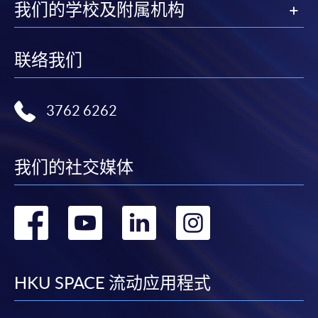
我们的学校及附属机构
联络我们
3762 6262
我们的社交媒体
转
转
转
转
到
到
到
到
facebook
youtube
linkedin
instag
HKU SPACE 流动应用程式