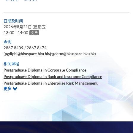
日期及时间
2026年8月21日 (星期五)
13:00 - 14:00
免费
查询
2867 8409 / 2867 8474
(
pgdipbi@hkuspace.hku.hk/pgderm@hkuspace.hku.hk
)
相关课程
Postgraduate Diploma in Corporate Compliance
Postgraduate Diploma in Bank and Insurance Compliance
Postgraduate Diploma in Enterprise Risk Management
相
更多
Postgraduate Diploma in Cyber Risk Management
关
Postgraduate Certificate in Business Forensics
课
程