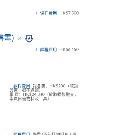
课程费用
HK$7,500
Toggle
書畫)
panel
課程費用
HK$6,150
課程費用
報名費：HK$200（取錄
與否，概不退還）
學 費：HK$24,840（於取錄後繳交，
學員自備物料及工具）
課程費用
學費 (不包括物料和工具