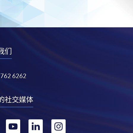
我们
3762 6262
的社交媒体
转
转
转
转