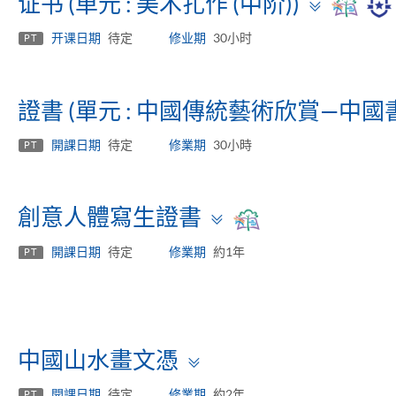
Toggle
证书 (单元 : 美术扎作 (中阶))
panel
开课日期
待定
修业期
30小时
PT
證書 (單元 : 中國傳統藝術欣賞—中國
開課日期
待定
修業期
30小時
PT
Toggle
創意人體寫生證書
panel
開課日期
待定
修業期
約1年
PT
Toggle
中國山水畫文憑
panel
開課日期
待定
修業期
約2年
PT