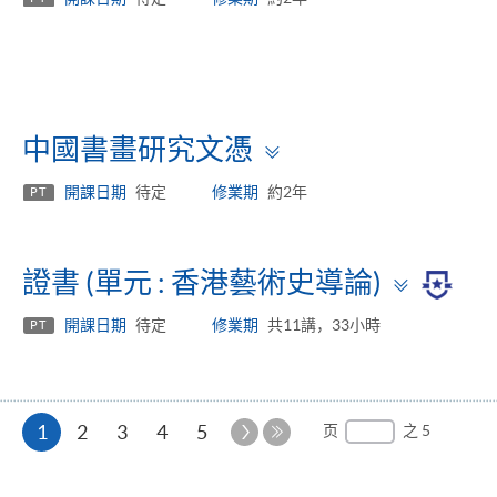
Toggle
中國書畫研究文憑
panel
開課日期
待定
修業期
約2年
PT
Toggl
證書 (單元 : 香港藝術史導論)
panel
開課日期
待定
修業期
共11講，33小時
PT
本
下
1
2
3
4
5
页
之 5
一
最
页
页
后