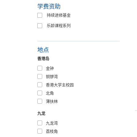
学费资助
持续进修基金
乐龄课程系列
地点
香港岛
金钟
铜锣湾
香港大学主校园
北角
薄扶林
九龙
九龙湾
荔枝角