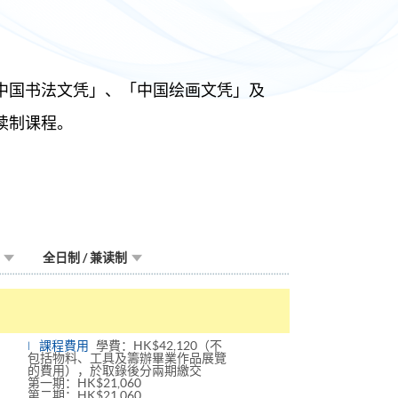
中国书法文凭」、「中国绘画文凭」及
读制课程。
全日制 / 兼读制
課程費用
學費：HK$42,120（不
包括物料、工具及籌辦畢業作品展覽
的費用），於取錄後分兩期繳交
第一期：HK$21,060
第二期：HK$21,060