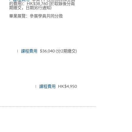
的費用)：HK$38,760 (於取錄後分兩
期繳交，日期另行通知)
畢業展覽：參展學員共同分擔
課程費用
$36,040 (分2期繳交)
e
課程費用
HK$4,950