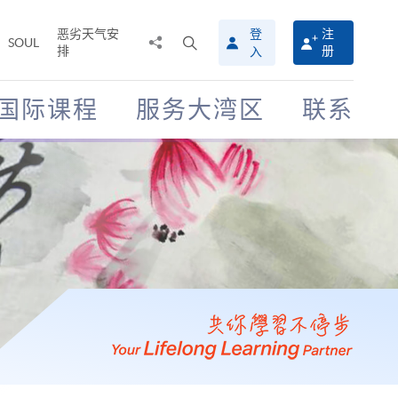
恶劣天气安
登
注
分
打
SOUL
排
册
入
享
开
至
搜
寻
国际课程
服务大湾区
联系
介
面