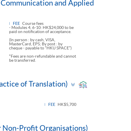
l Communication and Applied
FEE
Course fees
- Modules 4, 6-10: HK$24,000 to be
paid on notification of acceptance.
(In person : by cash, VISA,
MasterCard, EPS; By post : by
cheque - payable to “HKU SPACE”)
*Fees are non-refundable and cannot
be transferred.
Toggle
ctice of Translation)
panel
FEE
HK$5,700
r Non-Profit Organisations)