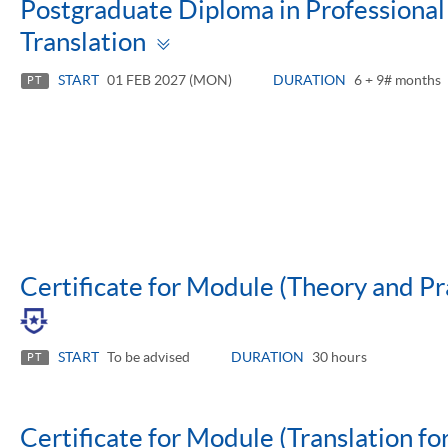
Postgraduate Diploma in Professiona
Toggle
Translation
panel
START
01 FEB 2027 (MON)
DURATION
6 + 9# months
PT
Certificate for Module (Theory and Pra
START
To be advised
DURATION
30 hours
PT
Certificate for Module (Translation fo