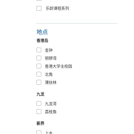
乐龄课程系列
地点
香港岛
金钟
铜锣湾
香港大学主校园
北角
薄扶林
九龙
九龙湾
荔枝角
新界
上水