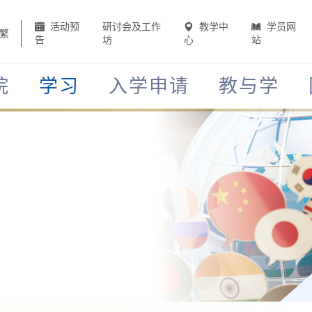
活动预
研讨会及工作
教学中
学员网
繁
告
坊
心
站
院
学习
入学申请
教与学