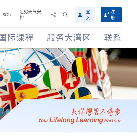
恶劣天气安
登
注
分
打
SOUL
排
册
入
享
开
至
搜
寻
国际课程
服务大湾区
联系
介
面