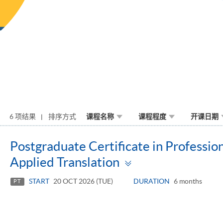
6 项结果
排序方式
课程名称
课程程度
开课日期
Postgraduate Certificate in Professi
Toggle
Applied Translation
panel
START
20 OCT 2026 (TUE)
DURATION
6 months
PT