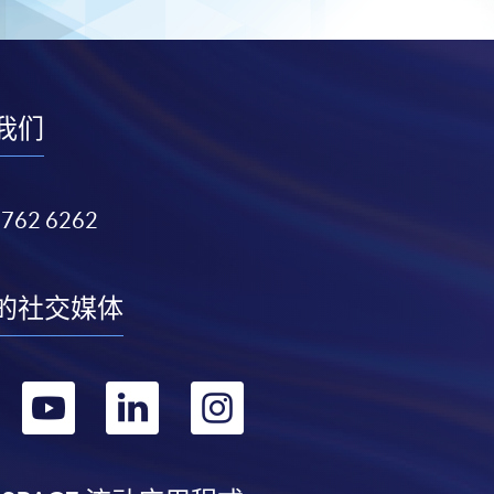
我们
3762 6262
的社交媒体
转
转
转
转
到
到
到
到