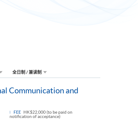
全日制 / 兼读制
onal Communication and
FEE
HK$22,000 (to be paid on
notification of acceptance)