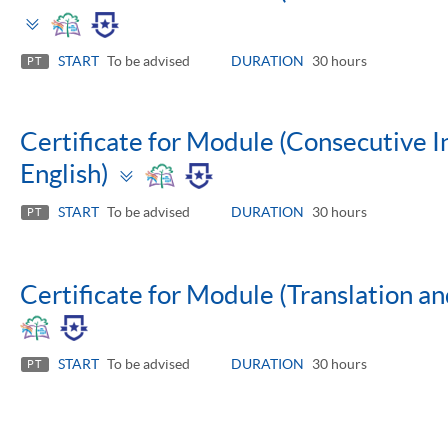
Toggle
panel
START
To be advised
DURATION
30 hours
PT
Certificate for Module (Consecutive I
Toggle
English)
panel
START
To be advised
DURATION
30 hours
PT
Certificate for Module (Translation and
START
To be advised
DURATION
30 hours
PT