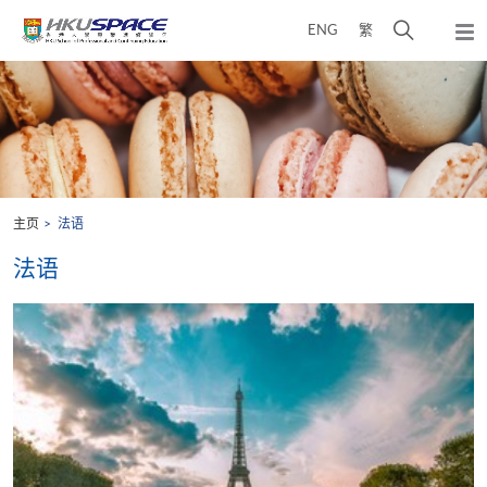
Skip
打
ENG
繁
to
弹
main
开
出
Main
content
搜
主
content
菜
寻
start
单
介
面
主页
法语
法语