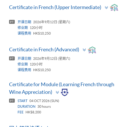
Toggle
Certificate in French (Upper Intermediate)
panel
开课日期
2026年9月12日 (星期六)
PT
修业期
120小时
课程费用
HK$10,250
Toggle
Certificate in French (Advanced)
panel
开课日期
2026年9月12日 (星期六)
PT
修业期
120小时
课程费用
HK$10,250
Certificate for Module (Learning French through
Toggle
Wine Appreciation)
panel
START
04 OCT 2026 (SUN)
PT
DURATION
30 hours
FEE
HK$8,200
Toggle