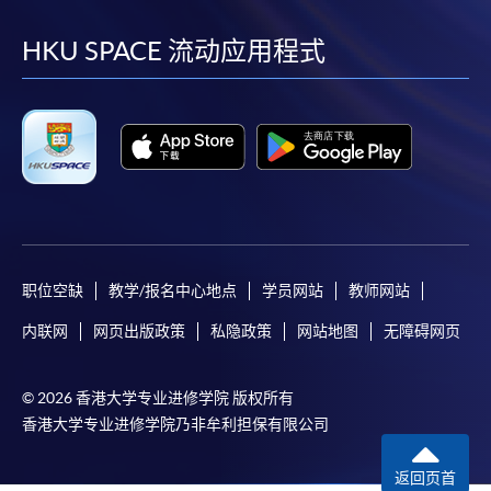
到
到
到
到
facebook
youtube
linkedin
instag
HKU SPACE 流动应用程式
职位空缺
教学/报名中心地点
学员网站
教师网站
内联网
网页出版政策
私隐政策
网站地图
无障碍网页
© 2026 香港大学专业进修学院 版权所有
香港大学专业进修学院乃非牟利担保有限公司
返回页首