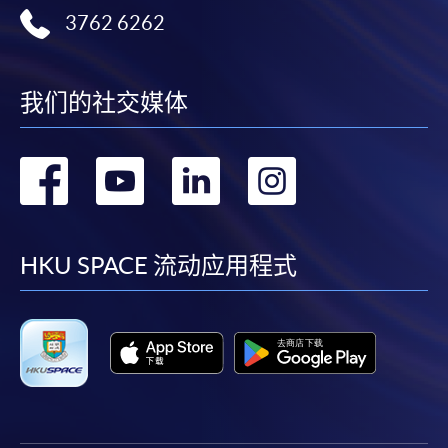
3762 6262
我们的社交媒体
转
转
转
转
到
到
到
到
facebook
youtube
linkedin
instag
HKU SPACE 流动应用程式