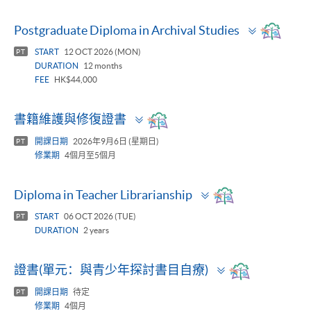
Toggle
Postgraduate Diploma in Archival Studies
panel
START
12 OCT 2026 (MON)
PT
DURATION
12 months
FEE
HK$44,000
Toggle
書籍維護與修復證書
panel
開課日期
2026年9月6日 (星期日)
PT
修業期
4個月至5個月
Toggle
Diploma in Teacher Librarianship
panel
START
06 OCT 2026 (TUE)
PT
DURATION
2 years
Toggle
證書(單元：與青少年探討書目自療)
panel
開課日期
待定
PT
修業期
4個月