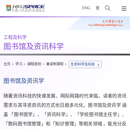
Skip
打
ENG
繁
to
弹
main
开
出
Main
content
搜
主
content
菜
寻
start
单
介
工程及科学
面
图书馆及资讯科学
主页
学习
课程类别
兼读制课程
生命科学及科技
图书馆及资讯学
随著资讯科技的快速发展、网际网路时代来临，读者的资讯
需求与其寻求资讯的方式也日趋多元化，图书馆及资讯学 涵
盖 「图书馆学」、「资讯科学」、「学校图书馆主任学」、
「数码图书馆管理」和「知识管理」等相关领域 ，能充分反