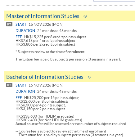
Toggle
Master of Information Studies
panel
START
16 NOV 2026 (MON)
PT
DURATION
24 months to 48 months
FEE
HK$15,225 per 8 credit points subject
HK$7,613 per 4 credit points subject
HK$3,806 per 2 credit points subject
* Subject to review at the time of enrolment
The tuition fee is paid by subjects per session (3 sessions in a year).
Toggle
Bachelor of Information Studies
panel
START
16 NOV 2026 (MON)
PT
DURATION
24 months to 48 months
FEE
HK$25,200 per 16 points subject;
HK$12,600 per 8 points subject;
HK$6,300 per 4 points subject;
HK$3,150 per 2 points subject.
HK$138,600 (for HDLIM graduates)
HK$302,400 (for Non HDLIM graduates)
Actual course fee will be assessed on the number of subjects required.
-- Course fee is subject to review at the time of enrolment
-- The tuition fee is paid by subjects per session (3 sessions in a year).