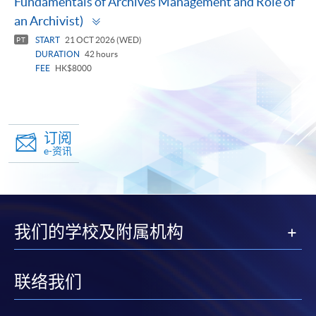
Fundamentals of Archives Management and Role of
Toggle
an Archivist)
panel
START
21 OCT 2026 (WED)
PT
DURATION
42 hours
FEE
HK$8000
订阅
e-资讯
我们的学校及附属机构
联络我们