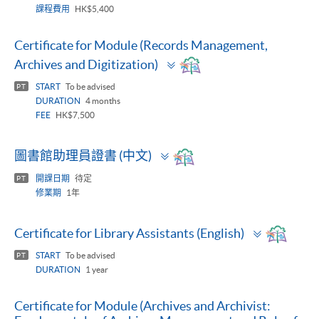
課程費用
HK$5,400
Certificate for Module (Records Management,
Toggle
Archives and Digitization)
panel
START
To be advised
PT
DURATION
4 months
FEE
HK$7,500
Toggle
圖書館助理員證書 (中文)
panel
開課日期
待定
PT
修業期
1年
Toggle
Certificate for Library Assistants (English)
panel
START
To be advised
PT
DURATION
1 year
Certificate for Module (Archives and Archivist: