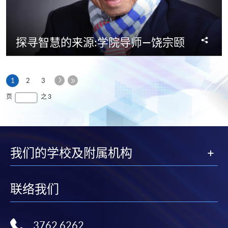
分
探寻智慧的来源:学院导师—饶宗颐
享
下
本
1
2
3
一
页
最
页
之 3
页
后
一
页
我们的学校及附属机构
联络我们
3762 6262