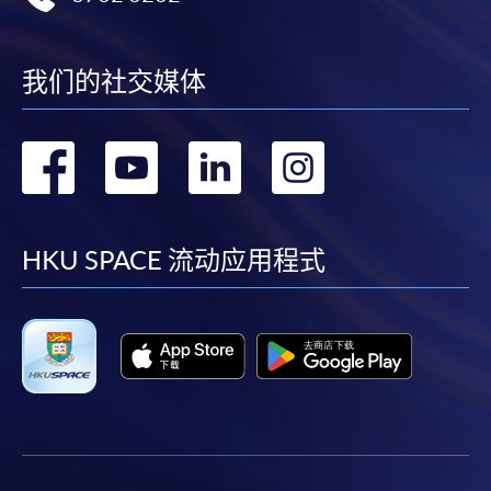
我们的社交媒体
转
转
转
转
到
到
到
到
facebook
youtube
linkedin
instag
HKU SPACE 流动应用程式