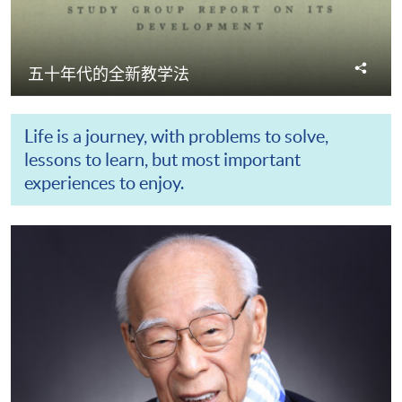
分
五十年代的全新教学法
享
Life is a journey, with problems to solve,
lessons to learn, but most important
experiences to enjoy.