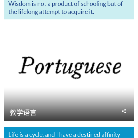
Wisdom is not a product of schooling but of
the lifelong attempt to acquire it.
分
教学语言
享
Life is a cycle, and I have a destined affinity