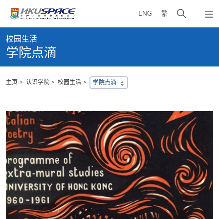
Skip
打
ENG
繁
to
弹
main
开
出
Main
content
搜
主
校园生活
content
菜
寻
学院点滴
start
单
介
面
主页
认识学院
校园生活
学院点滴