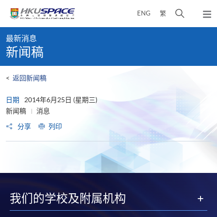
Skip
打
ENG
繁
to
弹
main
开
出
Main
content
搜
主
最新消息
content
菜
寻
新闻稿
start
单
介
面
<
返回新闻稿
日期
2014年6月25日 (星期三)
新闻稿
消息
分享
列印
我们的学校及附属机构