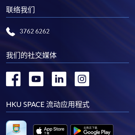
联络我们
3762 6262
我们的社交媒体
转
转
转
转
到
到
到
到
facebook
youtube
linkedin
instag
HKU SPACE 流动应用程式