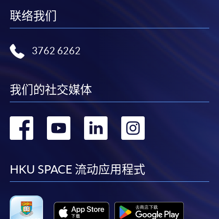
联络我们
3762 6262
我们的社交媒体
转
转
转
转
到
到
到
到
facebook
youtube
linkedin
instag
HKU SPACE 流动应用程式