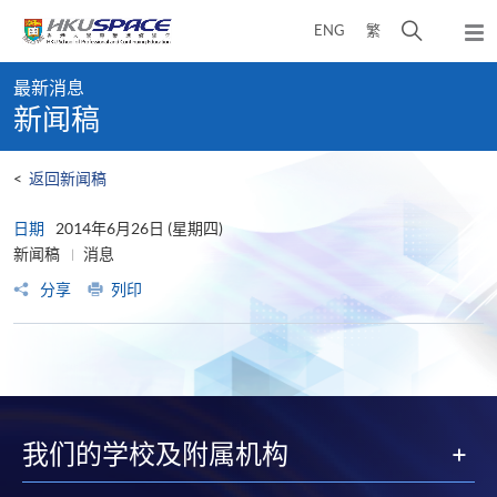
Skip
打
ENG
繁
to
弹
main
开
出
Main
content
搜
主
最新消息
content
菜
寻
新闻稿
start
单
介
面
<
返回新闻稿
日期
2014年6月26日 (星期四)
新闻稿
消息
分享
列印
我们的学校及附属机构