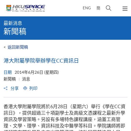
Skip
打
ENG
簡
to
彈
main
開
出
Main
content
搜
主
最新消息
content
選
尋
新聞稿
start
單
介
面
<
返回新聞稿
港大附屬學院舉辦學在CC資訊日
日期
2014年6月26日 (星期四)
新聞稿
消息
分享
列印
香港大學附屬學院將於6月28日（星期六）舉行《學在CC資
訊日》，提供超過三十項副學士及高級文憑課程之最新升學
資訊及學習策略。另設有多場特色課程講座，涵蓋工商管
理、文學、理學、資訊科技及中醫學等科目。學院講師將即