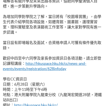
場解答有關升學及未來出路等資訊，協助同學釐清個人目
標，進一步策劃升學路向。
為增加同學對學院之了解，當日將有「校園導賞團」，由學
生代表介紹學院各項設施，如體育館、圖書館、護理實習
室、理科實驗室及表演藝術工作室等，讓大家對學院有進一
步認識。
當日設有即場報名及面試，合資格申請人可獲有條件優先取
錄。
歡迎中四至中六同學及家長參加資訊日各項活動，請立即登
記課程講座：
http
://hkuspace.hku.hk/cc/news-and-
events/events/registration/628infoday
學在CC資訊日
日期：6月28日（星期六）
時間：上午11時至下午6時
地點：港大附屬學院九龍東分校（九龍灣宏開道28號，港鐵
站B出口）
網址：
http
://hkuspace.hku.hk/cc/