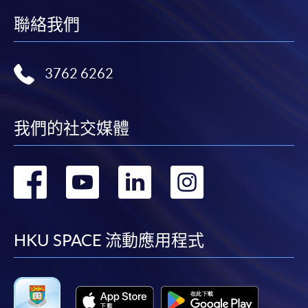
聯絡我們
3762 6262
我們的社交媒體
轉
轉
轉
轉
到
到
到
到
facebook
youtube
linkedin
instag
HKU SPACE 流動應用程式