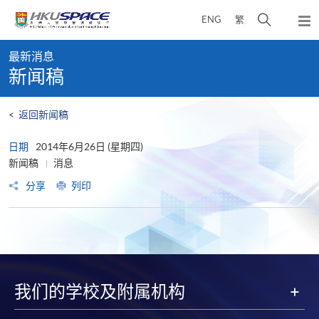
Skip
打
ENG
繁
to
弹
main
开
出
Main
content
搜
主
最新消息
content
菜
寻
新闻稿
start
单
介
面
<
返回新闻稿
日期
2014年6月26日 (星期四)
新闻稿
消息
分享
列印
我们的学校及附属机构