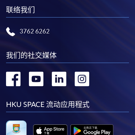
联络我们
3762 6262
我们的社交媒体
转
转
转
转
到
到
到
到
facebook
youtube
linkedin
instag
HKU SPACE 流动应用程式