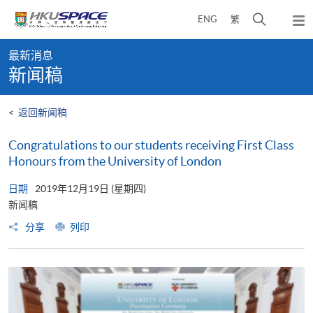
Skip
打
ENG
繁
to
弹
main
开
出
Main
content
搜
主
最新消息
content
菜
寻
新闻稿
start
单
介
面
<
返回新闻稿
Congratulations to our students receiving First Class
Honours from the University of London
日期
2019年12月19日 (星期四)
新闻稿
分享
列印