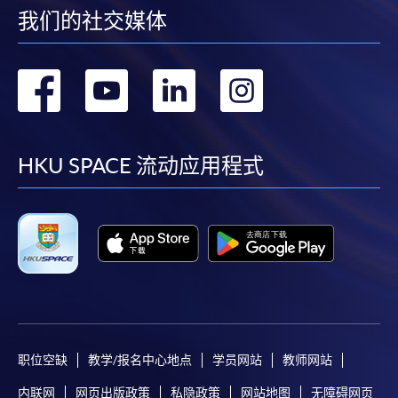
我们的社交媒体
转
转
转
转
到
到
到
到
facebook
youtube
linkedin
instag
HKU SPACE 流动应用程式
职位空缺
教学/报名中心地点
学员网站
教师网站
内联网
网页出版政策
私隐政策
网站地图
无障碍网页