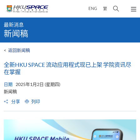
Skip
打
ENG
繁
to
弹
main
开
出
Main
content
搜
主
最新消息
content
菜
寻
新闻稿
start
单
介
面
<
返回新闻稿
全新HKU SPACE 流动应用程式现已上架 学院资讯尽
在掌握
日期
2025年1月2日 (星期四)
新闻稿
分享
列印