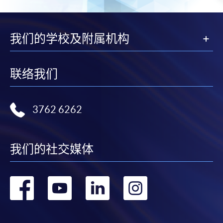
我们的学校及附属机构
联络我们
3762 6262
我们的社交媒体
转
转
转
转
到
到
到
到