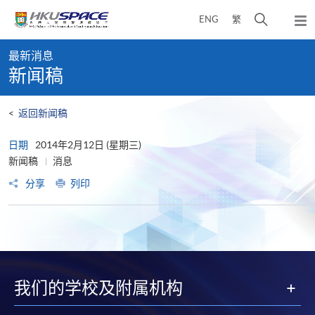
Skip
打
ENG
繁
to
弹
main
开
出
Main
content
搜
主
最新消息
content
菜
寻
新闻稿
start
单
介
面
<
返回新闻稿
日期
2014年2月12日 (星期三)
新闻稿
消息
分享
列印
我们的学校及附属机构