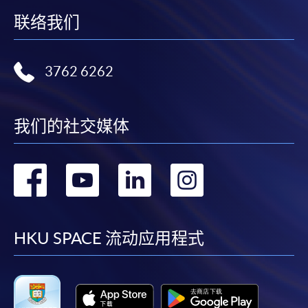
联络我们
3762 6262
我们的社交媒体
转
转
转
转
到
到
到
到
facebook
youtube
linkedin
instag
HKU SPACE 流动应用程式