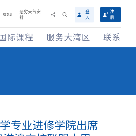
恶劣天气安
登
注
分
打
SOUL
排
册
入
享
开
至
搜
寻
国际课程
服务大湾区
联系
介
面
学专业进修学院出席