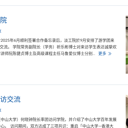
都
会
大
学
合
学院
作
再
进
享
一
步
2025年6月顺利签署合作备忘录后，淡工院於9月安排了游学团来
交流。​ ​​学院常务副院长（学务）祈乐彬博士对来访学生表达诚挚欢
讲师阮陈健贞博士及高级课程主任马鲁爱仪博士分别...
更多
淡
马
锡
理
工
游
学
团
来
访
学
访交流​
院
享
院（中山大学）何晓钟院长率团访问学院，并介绍了中山大学百年发展
心。 访问期间，双方达成了三项共识：重启「中山大学—香港大