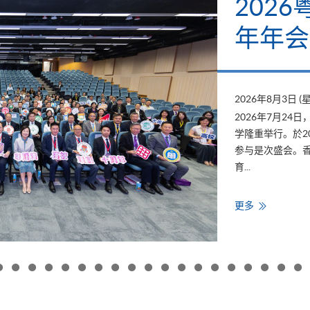
202
年年会
2026年8月3日 (
2026年7月2
学隆重举行。於2
参与是次盛会。香
育...
香
更多
港
大
学
专
业
进
修
学
院
出