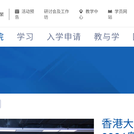
活动预
研讨会及工作
教学中
学员网
繁
告
坊
心
站
院
学习
入学申请
教与学
香港大