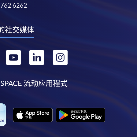
3762 6262
的社交媒体
转
转
转
转
到
到
到
到
facebook
youtube
linkedin
instagram
 SPACE 流动应用程式