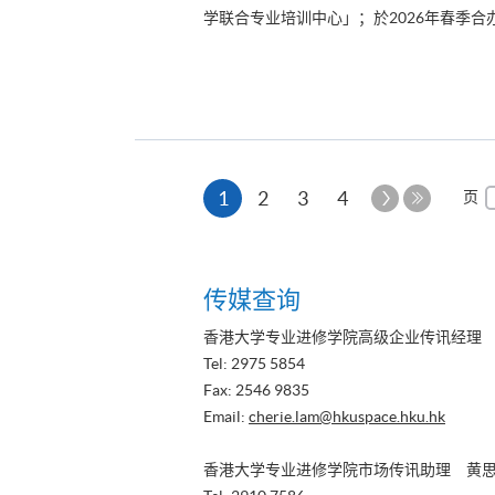
学联合专业培训中心」；於2026年春季合
本
下
1
2
3
4
页
一
最
页
页
后
一
传媒查询
页
香港大学专业进修学院高级企业传讯经理
Tel: 2975 5854
Fax: 2546 9835
Email:
cherie.lam@hkuspace.hku.hk
香港大学专业进修学院市场传讯助理 黄