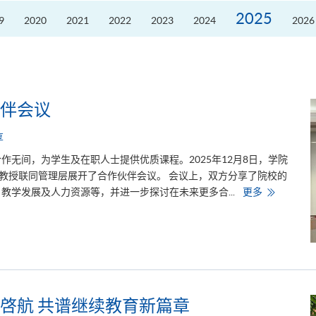
席
2026
2025
9
2020
2021
2022
2023
2024
2026
粤
港
澳
高
校
联
盟
十
周
伴会议
年
年
会
享
暨
校
无间，为学生及在职人士提供优质课程。2025年12月8日，学院
长
论
vies教授联同管理层展开了合作伙伴会议。 会议上，双方分享了院校的
坛
与
教学发展及人力资源等，并进一步探讨在未来更多合...
更多
普
利
茅
斯
大
学
的
合
作
伙
伴
啓航 共谱继续教育新篇章
会