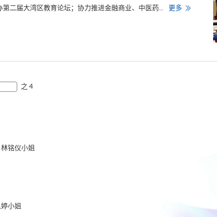
中
办第二届大湾区教育论坛；协力推进金融商业、中医药...
更多
山
大
学
继
续
教
育
学
院
来
访
之 4
交
流
 林铭仪小姐
思婷小姐