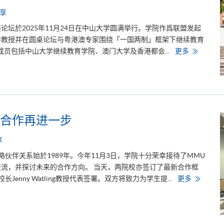
议
享
坛於2025年11月24日在中山大学圆满举行。学院作爲联盟发起
李教授并在圆桌论坛与粤港澳专家围绕「一国两制」框架下继续教育
粤
员包括中山大学继续教育学院、澳门大学及香港都会...
更多
港
澳
高
校
继
续
联
盟
扬
合作再进一步​
帆
啓
航
享
共
谱
的策略伙伴关系始於1989年。今年11月3日，学院十分荣幸接待了MMU
继
续
并探讨​​未来的​​合作方向​​。​ ​​当天，两院校亦签订了最新合作框
教
育
学
nny Watling教授代表签署。​​双方将致力为学生提...
更多
新
院
篇
与
章
曼
彻
斯
特