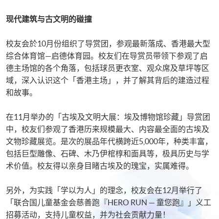
​​现代建筑与古文明的碰撞​
​​校友会於10月份组织了导赏团，参观最新落成、香港最大型
综合体育馆—启德体育园。校友们在导赏员带领下参观了启
德主场馆的各个角落，包括球员更衣室、观众席及草坪等区
域，深入认识这个「香港主场」，并了解其背后的建造过程
和故事。​
​​在11月举办的「古埃及文明大展：埃及博物馆珍藏」导赏团
中，校友们参观了香港历来规模最大、内容最全面的古埃及
文物珍藏展览。是次的展品年代横跨近5,000年，种类丰富，
包括巨型雕像、石碑、木乃伊棺椁和面具等，极具历史与学
术价值。校友得以亲身目睹古埃及的瑰宝，实属难得。 ​
​​另外，为实践「学以为人」的理念，校友会在12月举行了
「联合国儿童基金会慈善跑『HERO RUN — 童您跑』」义工
招募活动，支持儿童权益，并为社会​​贡献力量！​