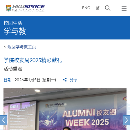
Skip
打
ENG
繁
to
弹
main
开
出
Main
content
搜
主
校园生活
content
菜
寻
学与教
start
单
介
面
<
返回学与教主页
​​学院校友周2025精彩献礼​
活动重温
日期
2026年1月5日 (星期一)
分享