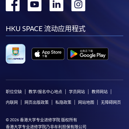
转
转
转
转
到
到
到
到
facebook
youtube
linkedin
instag
HKU SPACE 流动应用程式
职位空缺
教学/报名中心地点
学员网站
教师网站
内联网
网页出版政策
私隐政策
网站地图
无障碍网页
© 2026 香港大学专业进修学院 版权所有
香港大学专业进修学院乃非牟利担保有限公司