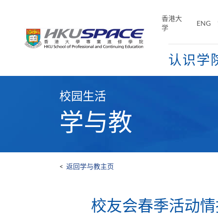
Skip
to
香港大
ENG
main
学
content
认识学
Main
content
校园生活
start
学与教
<
返回学与教主页
校友会春季活动情