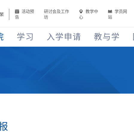
活动预
研讨会及工作
教学中
学员网
繁
告
坊
心
站
院
学习
入学申请
教与学
报