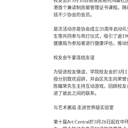
校友会於5月10日假保良局何鸿燊社
港首个兼读制房屋管理证书课程。随
括不少协会的会员。
是次活动亦是协会成立35周年启动
生等共同参与亮灯仪式，吸引了逾1
健康局为参加者进行健康评估，推动
校友会午宴连结友谊
为促进校友情谊，学院校友会於3月
授分别致欢迎辞，并由区先生向荣誉
陈耀荣先生主持互动游戏，回顾校友
进了彼此之间的联系。
与艺术邂逅 走进世界级实验室
第十届Art Central於3月26日