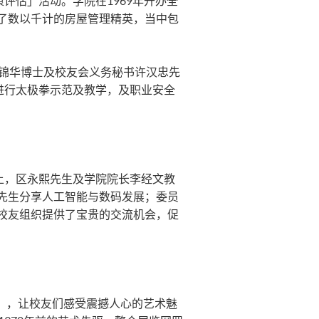
评估」活动。学院在1969年开办全
了数以千计的房屋管理精英，当中包
郑锦华博士及校友会义务秘书许汉忠先
进行太极拳示范及教学，及职业安全
上，区永熙先生及学院院长李经文教
先生分享人工智能与数码发展；委员
校友组织提供了宝贵的交流机会，促
5导赏团」，让校友们感受震撼人心的艺术魅