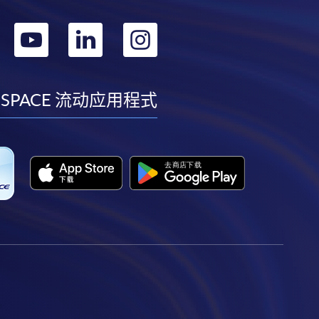
转
转
转
转
到
到
到
到
facebook
youtube
linkedin
instagram
 SPACE 流动应用程式