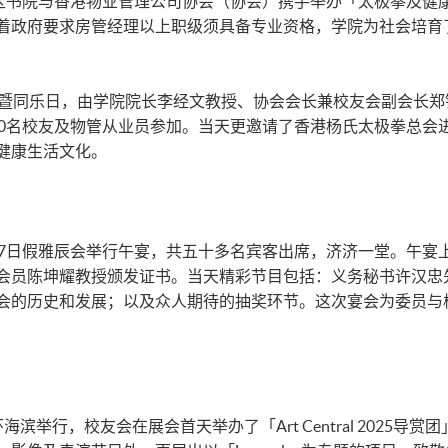
区书院与香港物业管理公司协会（协会）携手举办「太极拳及健康
着政府要求房管经理以上职级须具备专业资格，学院为社会培育
礼暨同乐日，由学院院长李经文教授、协会会长兼校友会副会长
90名校友及物管从业员参加。当天更邀请了香港杨氏太极拳总会
健康生活文化。
17日假雅辰会举行午宴，共五十多名宾客出席，济济一堂。午宴
会员陈坤耀教授颁发证书。当天精彩节目包括：义务秘书许汉忠
会的历史和发展；以及众人期待的抽奖环节。这次宴会为委员与
起在中环海滨举行，校友会在展会首天举办了「Art Central 202