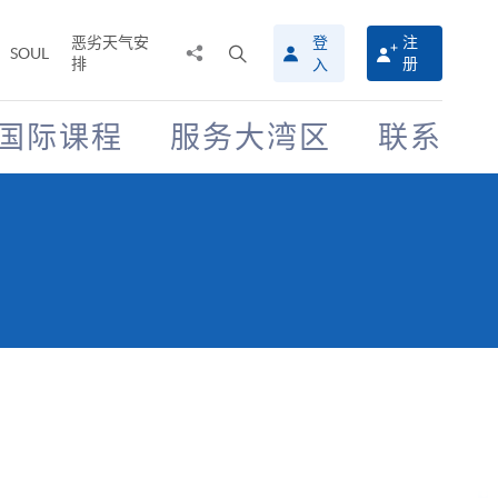
恶劣天气安
登
注
分
打
SOUL
排
册
入
享
开
至
搜
寻
国际课程
服务大湾区
联系
介
面