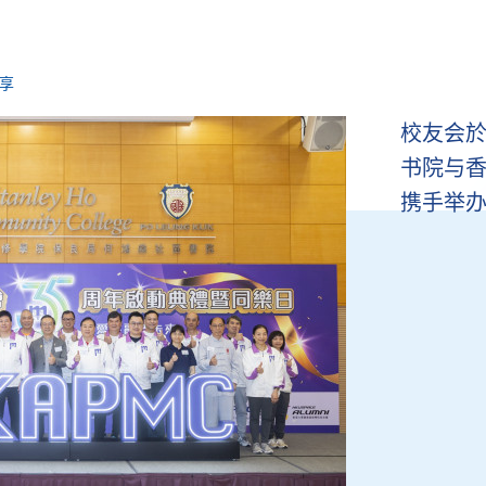
享
校友会於
书院与
携手举