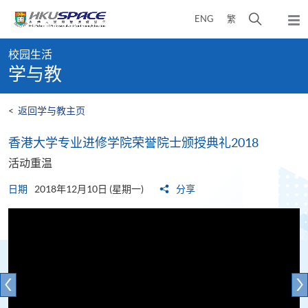
Skip
打
ENG
繁
to
弹
main
开
出
Main
content
搜
主
校园生活
content
菜
寻
学与教
start
单
介
面
<
返回学与教主页
香港大学专业进修学院荣誉院士颁授典礼2018
活动重温
日期
2018年12月10日 (星期一)
分享