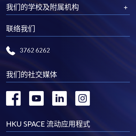
我们的学校及附属机构
联络我们
3762 6262
我们的社交媒体
转
转
转
转
到
到
到
到
facebook
youtube
linkedin
instag
HKU SPACE 流动应用程式