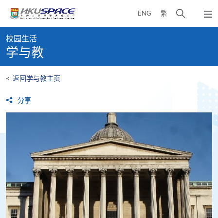
Skip
打
ENG
繁
to
弹
main
开
出
Main
content
搜
主
校园生活
content
菜
寻
学与教
start
单
介
面
<
返回学与教主页
分享