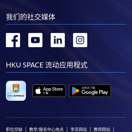
我们的社交媒体
转
转
转
转
到
到
到
到
facebook
youtube
linkedin
instag
HKU SPACE 流动应用程式
职位空缺
教学/报名中心地点
学员网站
教师网站