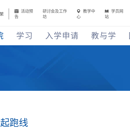
活动预
研讨会及工作
教学中
学员网
繁
告
坊
心
站
院
学习
入学申请
教与学
场起跑线