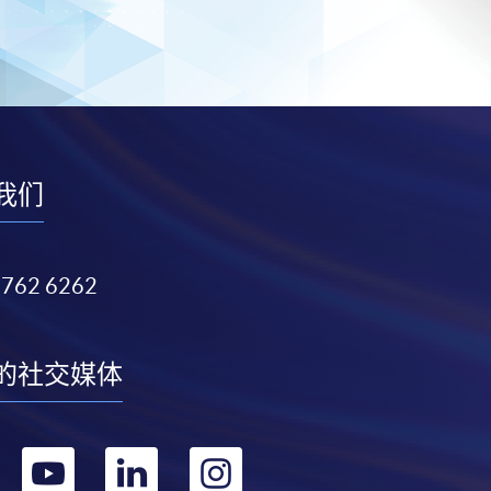
我们
3762 6262
的社交媒体
转
转
转
转