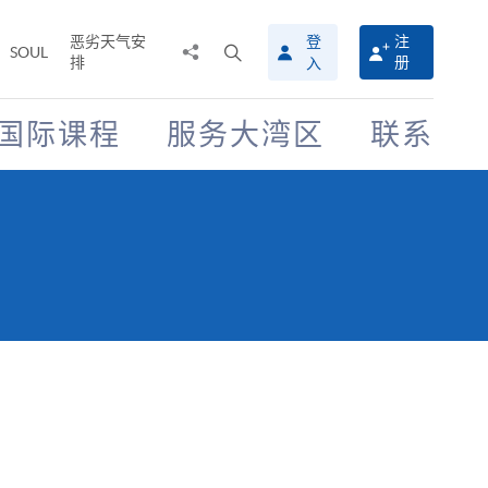
恶劣天气安
登
注
分
打
SOUL
排
册
入
享
开
至
搜
寻
国际课程
服务大湾区
联系
介
面