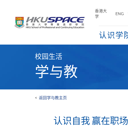
Skip
to
香港大
ENG
main
学
content
认识学
Main
content
校园生活
start
学与教
<
返回学与教主页
认识自我 赢在职