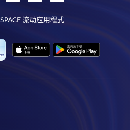
到
到
到
到
facebook
youtube
linkedin
instagram
 SPACE 流动应用程式