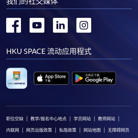
我们的社交媒体
转
转
转
转
到
到
到
到
facebook
youtube
linkedin
instag
HKU SPACE 流动应用程式
职位空缺
教学/报名中心地点
学员网站
教师网站
内联网
网页出版政策
私隐政策
网站地图
无障碍网页