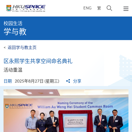
Skip
打
ENG
繁
to
弹
main
开
出
Main
content
搜
主
校园生活
content
菜
寻
学与教
start
单
介
面
<
返回学与教主页
区永熙学生共享空间命名典礼
活动重温
日期
2025年8月27日 (星期三)
分享