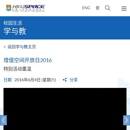
Skip
打
ENG
繁
to
弹
main
开
出
Main
content
搜
主
校园生活
content
菜
寻
学与教
start
单
介
面
<
返回学与教主页
增值空间开放日2016
特别活动重温
日期
2016年6月4日 (星期六)
分享