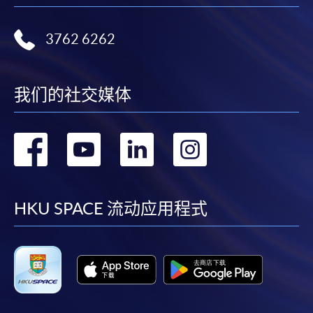
3762 6262
我们的社交媒体
转
转
转
转
到
到
到
到
facebook
youtube
linkedin
instag
HKU SPACE 流动应用程式