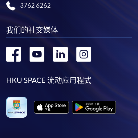
3762 6262
我们的社交媒体
转
转
转
转
到
到
到
到
facebook
youtube
linkedin
instag
HKU SPACE 流动应用程式