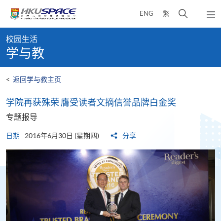
Skip
打
ENG
繁
to
弹
main
开
出
Main
content
搜
主
校园生活
content
菜
寻
学与教
start
单
介
面
<
返回学与教主页
学院再获殊荣 膺受读者文摘信誉品牌白金奖
专题报导
日期
2016年6月30日 (星期四)
分享