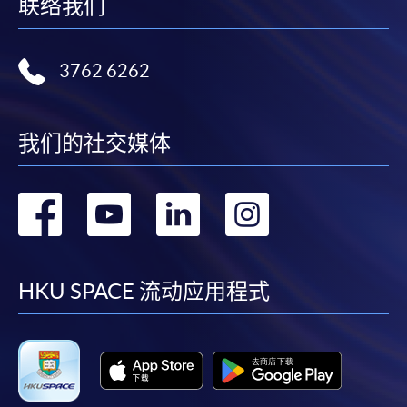
联络我们
3762 6262
我们的社交媒体
转
转
转
转
到
到
到
到
facebook
youtube
linkedin
instag
HKU SPACE 流动应用程式