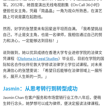
军。2012年，她首度演出无线电视剧集《On Call 36小时》
便担任女主角，凭藉「简晶晶」一角为观众所熟悉，在演艺
路上可说是赢在起跑线。
然而，好学的张慧雯未有因星途平坦而自满。「我希望挑战
自己，不止是女主角，也是一名律师，我相信通过自己的努
力和决心，一定能够达到目标！」
说到做到，她以优异成绩在香港大学专业进修学院的法律文
凭课程（
Diploma in Legal Studies
）毕业后，目前在学院的国
际知名合作伙伴伦敦大学修读法律学士学位试课程。对未来
充满信心的张慧雯说：「希望日后能够在法律领域上一展所
长，展开人生新的一页。」
Jasmin
：
从思考转行到转型成功
Jasmin Chan 在客户服务和市场营销行业工作八年后，便萌
生转行念头，她梦想可以成为律师，便决定报读法律课程。