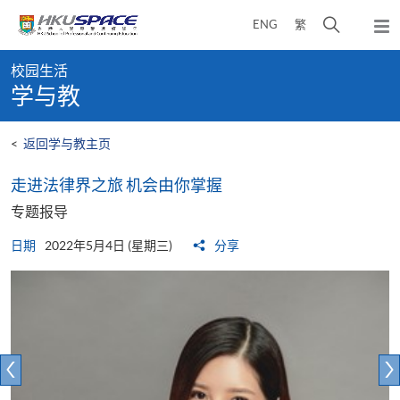
Skip
打
ENG
繁
to
弹
main
开
出
Main
content
搜
主
校园生活
content
菜
寻
学与教
start
单
介
面
<
返回学与教主页
走进法律界之旅 机会由你掌握
专题报导
日期
2022年5月4日 (星期三)
分享