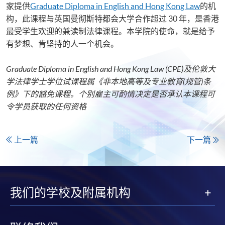
家提供
Graduate Diploma in English and Hong Kong Law
的机
构，此课程与英国曼彻斯特都会大学合作超过 30 年，是香港
最受学生欢迎的兼读制法律课程。本学院的使命，就是给予
有梦想、肯坚持的人一个机会。
Graduate Diploma in English and Hong Kong Law (CPE)
及伦敦大
学法律学士学位试课程
属《非本地高等及专业敎育
(
规管
)
条
例》下的豁免课程。个别雇主可酌情决定是否承认本课程可
令学员获取的任何资格
上一篇
下一篇
我们的学校及附属机构