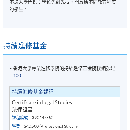
Diploma in English and Hong Kong Law (Common
不設入學門檻；學位先到先得，開放給不同教育程度
Professional Examination)）入學資格*#。這是有意在
的學生。
港執業的學生完成所有申請PCLL的先修課程的最快途
徑之一。
*入讀英國及香港法律學士程度文憑 (專業共同試)#通常
僅對大學畢業生開放，但對於完成法律高等文憑的學
持續進修基金
生，此限制可以豁免。
#根據《非本地高等及專業教育(法規)條例》， 英國及
香港大學專業進修學院的持續進修基金院校編號是
香港法律學士程度文憑(專業共同試) (Hong Kong Law
100
(Common Professional Examination)) 與曼徹斯特都會
大學榮譽法學學士學位（香港法） （ LLB (Hons) Hong
持續進修基金課程
Kong）屬獲豁免課程，個別雇主可酌情決定是否承認
Certificate in Legal Studies
這些課程可令學員取得的任何資格。
法律證書
課程編號
39C147552
學費
$42,500 (Professional Stream)