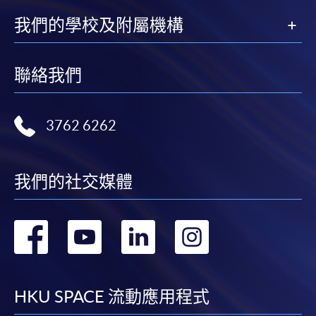
我們的學校及附屬機構
聯絡我們
3762 6262
我們的社交媒體
轉
轉
轉
轉
到
到
到
到
facebook
youtube
linkedin
instag
HKU SPACE 流動應用程式