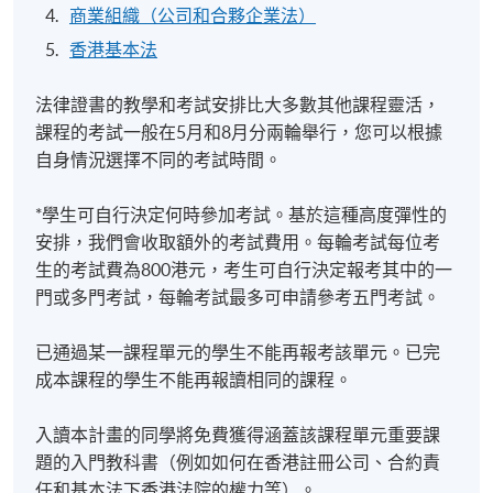
科程度)課程，為修讀完法律證書系列課程前三階段的
商業組織（公司和合夥企業法）
學員提供一條快捷、靈活和更經濟的入讀PCLL的途
香港基本法
徑，無需花費多餘時間和費用去完成一個法律學位。
法律證書的教學和考試安排比大多數其他課程靈活，
課程的考試一般在5月和8月分兩輪舉行，您可以根據
自身情況選擇不同的考試時間。
近水樓台：獲得英國及香港法律學士程度文憑 (專業共
同試) 優先錄取的機會
*學生可自行決定何時參加考試。基於這種高度彈性的
法律證書系列課程也可以助您提升獲競爭激烈的英國
安排，我們會收取額外的考試費用。每輪考試每位考
及香港法律學士程度文憑 (專業共同試)錄取的機會。每
生的考試費為800港元，考生可自行決定報考其中的一
年有許多從法律證書課程起步的學生被英國及香港法
門或多門考試，每輪考試最多可申請參考五門考試。
律學士程度文憑 (專業共同試)錄取，他們通過在法律證
書課程的考試中取得優異成績而大幅度提高了其被錄
已通過某一課程單元的學生不能再報考該單元。已完
取的機會。如果您已經取得本科學位，您可以在修讀
成本課程的學生不能再報讀相同的課程。
法律證書課程期間直接申請英國及香港法律學士程度
文憑 (專業共同試)。或者，如果您在法律證書課程中取
入讀本計畫的同學將免費獲得涵蓋該課程單元重要課
得優異成績，您也可以選擇繼續修讀法律文憑，及法
題的入門教科書（例如如何在香港註冊公司、合約責
律高等文憑（Advanced Diploma in Legal Studies），
任和基本法下香港法院的權力等）。