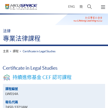
Skip
打
ENG
簡
to
彈
main
開
出
Main
content
搜
主
content
選
尋
start
單
介
法律
面
專業法律課程
主頁
課程
Certificate in Legal Studies
Certificate in Legal Studies
持續進修基金 CEF 認可課程
課程編號
LW014A
報名代碼
2450-1321AW