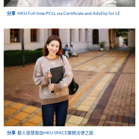
3. VISA / Mastercard
分享
HKU Full time PCLL via Certificate and AdvDip for LE
申請人可親臨學院任何一所報名中心，以 VISA 或
Mastercard（包括「香港大學專業進修學院
Mastercard卡」）繳付學費。香港大學專業進修學院
Mastercard卡持有人，如報讀課程滿港幣2,000元，可
享有十個月免息分期付款優惠，惟課程申請人必須為
信用卡持有人。詳情請向學院報名中心職員查詢。
4. 網上繳費服務
大部份公開招生的課程（以先到先得形式報名）及個
別學歷頒授課程提供網上報名/註冊服務，申請人可在
網上使用「繳費靈」（不適用於手機）、VISA或
Mastercard繳付有關課程的報名費或學費。除上述支
付方式之外，如就讀學歷頒授課程設有網上服務，學
員亦可以微信支付（Online WeChat Pay）、支付寶
（Online Alipay）或轉數快（FPS）繳付學費，詳情請
分享
藝人張慧雯由HKU SPACE展開法律之路
參閱
報名辦法 -
網上報名服務
。