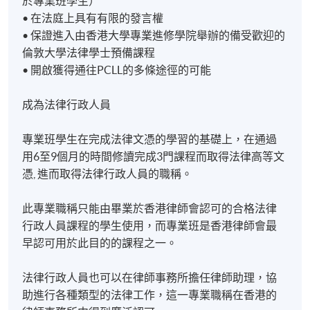
於專業班學生）
修業期
• 在法庭上具有有限的發言權
大約9到13個月，根據時間表而定。
• 保證進入由香港大學專業進修學院舉辦的備受歡迎的
倫敦大學法律學士預備課程
地點
• 開啟獲得通往PCLL的多條途徑的可能
港島學習中心 #
成為法律行政人員
# 教學地點為臨時安排，視實際教學情況而定。
專業班學生在完成法律文憑的學習的基礎上，在通過
用6至9個月的時間修讀完成3門課程而取得法律高等文
憑, 進而取得法律行政人員的職稱。
此專業職稱只能由畢業於香港律師會認可的合格法律
行政人員課程的學生使用，而專業班是香港律師會最
早認可用於此目的的課程之一。
法律行政人員也可以在律師事務所擔任律師助理，協
助進行各種類型的法律工作，這一專業職稱在香港的