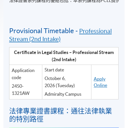
法律證書系列課程的優點包括：本系列課程為PCLL提供者
Provisional Timetable -
Professional
Stream (2nd Intake)
Certificate in Legal Studies – Professional Stream
(2nd Intake)
Start date
Application
code
October 6,
Apply
Online
2026 (Tuesday)
2450-
1321AW
Admiralty Campus
法律專業證書課程：通往法律執業
的特別路徑