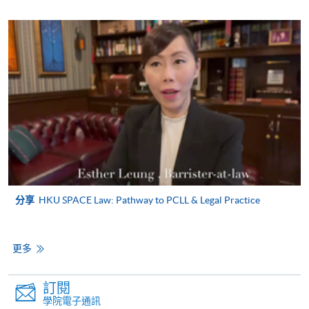
注意事項:
如報讀課程將在五個工作天內開課，為免郵遞延誤報
名程序，建議申請人親身到學院報名中心報名，並避
免使用支票付款。
除由學院裁定的特殊情況（例如課程因報名人數不足
而取消）之外，一切已繳費用概不退還。如獲學院批
准退還款項，以現金、易辦事、微信支付、支付寶、
分享
HKU SPACE Law: Pathway to PCLL & Legal Practice
支票或繳費靈（只限網上付款）方式繳交之款項，將
以支票退款；以信用卡繳交之款項，退款將直接退還
到支付款項時使用的信用卡戶口。
更多
除本學院網頁所列明的學費外，個別課程或有其他額
外收費，詳情請聯絡有關學科職員。
訂閱
學費及學額不得轉讓他人。一經取錄，學員不得轉讀
學院電子通訊