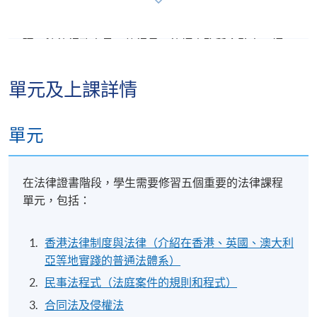
法律證書系列課程是開啟法律學習的有效途徑。本系
列課程的許多畢業生成為本港律師、法官、法律助
理、法律行政人員、執行長、律師事務所合夥人、經
理和公司秘書。
從修讀法律證書課程開始你的法律專業進修之旅，繼
單元及上課詳情
而獲得法律行政人員職稱，再通過最終完成法律行政
人員高等文憑(本科程度)踏入進一步邁向成為香港大律
單元
師或事務律師的綠色通道。完成PCLL的學習後，畢業
生可以透過在香港進行一定期限的法律培訓，最終獲
得成為香港大律師或事務律師的資格。
在法律證書階段，學生需要修習五個重要的法律課程
單元，包括：
法律行政人員高等文憑(本科程度)
香港法律制度與法律（介紹在香港、英國、澳大利
學員可以從法律證書課程（專業班）起步，踏入PCLL
亞等地實踐的普通法體系）
為本課程畢業生所開闢的特別申請通道，這是坊間大
民事法程式（法庭案件的規則和程式）
多數法律課程的畢業生無法享受的權益。法律證書系
合同法及侵權法
列課程的最後一個階段，即法律行政人員高等文憑(本