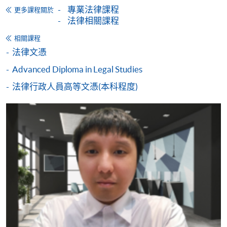
付款方法
專業法律課程
更多課程關於
1. 現金、「易辦事」（EPS）、微信支付
法律相關課程
(WeChat Pay) 或支付寶(Alipay)
相關課程
申請人可親臨學院任何一所報名中心，以現金、「易
法律文憑
辦事」、微信支付（WeChat Pay）或支付寶
（Alipay） 繳付學費。
Advanced Diploma in Legal Studies
法律行政人員高等文憑(本科程度)
2. 支票或銀行本票
如以劃線支票或銀行本票繳付，抬頭請註明「香港大
學專業進修學院」。支票背面請寫上課程名稱及申請
人姓名。 閣下可：
親臨學院各報名中心遞交劃線支票、報名表格及有關
證明文件；
或可將上述文件一併寄交各報名中心，信封上請註明
「報讀課程」，惟學院對郵遞失誤而遺失的支票及個
人資料概不負責。