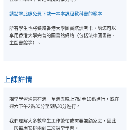
在法律文憑成績優異以及完成法律高等文憑的英國及
香港法律學士程度文憑 (專業共同試)申請人一定可獲得
請點擊此處免費下載一本本課程教科書的範本
該課程的錄取。
所有學生也將獲贈香港大學圖書館讀者卡，讓您可以
享用香港大學完善的圖書館網絡（包括法律圖書館、
*根據《非本地高等及專業教育(法規)條例》， 英國及
主圖書館等）。
香港法律學士程度文憑(專業共同試) (Hong Kong Law
(Common Professional Examination)) 與曼徹斯特都會
大學榮譽法學學士學位（香港法） （ LLB (Hons) Hong
Kong）屬獲豁免課程，個別雇主可酌情決定是否承認
這些課程可令學員取得的任何資格。
上課詳情
課堂學習通常在週一至週五晚上7點至10點進行，或在
週六下午2點30分至5點30分進行。
詳情
我們理解大多數學生工作繁忙或需要兼顧家庭，因此
一般每周安排兩到三次課堂學習。