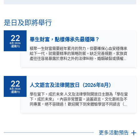
是日及即將舉行
22
畢生財富，點樣傳承先最穩陣？
8月 2026
(星期六)
積聚一生財富需要經年累月的努力，但要確保心血安穩傳承
給下一代，就需要精準的策略防禦。缺乏完善規劃，家族資
產往往容易暴露於意料之外的法律糾紛、婚姻破裂或債權人
追討的風險之中。核心內容亮點：平安紙 vs. 家族信託： 成
本、功能大比拼，高淨值人士該如何選擇？ 跨境資產處理：
如何合法處理國內物業？如何應對內地婚姻法中的「夫妻共
同財產」限制？ 資產隔離防禦術： 面臨離婚或債務危機
22
時，信託控制權如何決定資產會否被「分身家」？（深度剖
人文語言及法律開放日（2026年8月）
析 Kan Lai Kwan v. Poon Lok To 及俏江南 Zhang Lan 案） 家
8月 2026
(星期六)
事防彈衣： 如何透過條款防止財富落入「外人」手中，並為
學在當下，成於未來 人文及法律學院開放日主題為「學在當
子女建立長遠生活保障？ 語言: 粵語
下，成於未來」，內容非常豐富，涵蓋語言，文化藝術及不
同專業，絕不容錯過！ 歡迎閣下到來體驗學習不同語言（包
括英、法、德、西班牙、阿拉伯、日、韓和泰語）的樂趣，
參與相關講座。不同行業的專業人士亦會出席分享他們的專
業知識和經驗，對有志成為律師、建築師、物業管理從業員
的你，絕對是機會難逢。若你想瞭解心理學及相關的日常應
用，我們的講座更是首選之列。 開放日一共設有35個工作
更多活動預告
坊、體驗課堂和豐富資訊講座。萬勿錯過是次活動，記得把
握機會，立刻報名參加，規劃學習之路，成就你的未來藍