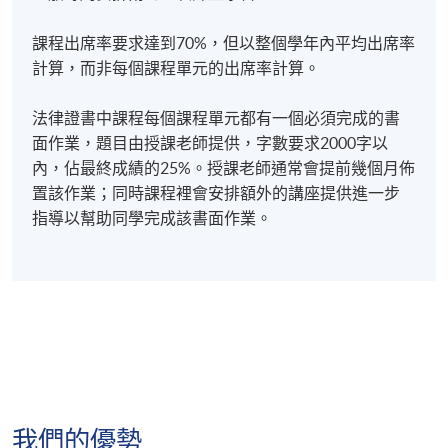
Provisional Timetable -
Professional
Stream (2nd Intake)
課程出席率要求達到70%，但以整個學年內平均出席率
計算，而非每個課程單元的出席率計算。
Certificate in Legal Studies – Professional Stream
(2nd Intake)
法律證書中課程每個課程單元都有一個必須完成的書
面作業，題目由授課老師提供，字數要求2000字以
Start date
Application
內，佔最終成績的25%。授課老師通常會提前幾個月佈
code
October 6,
Apply
置該作業；同時課程裡會安排額外的講座提供進一步
Online
2026 (Tuesday)
2450-
指導以幫助同學完成該書面作業。
1321AW
Admiralty Campus
錄取情況說明
名額先到先得，每個招生批次一旦滿額就停止接受申
請。每年我們都不得不拒絕一些太晚提交申請的學
生。為避免這種情況，我們強烈建議有興趣的申請人
儘早提交申請。
我們的優勢