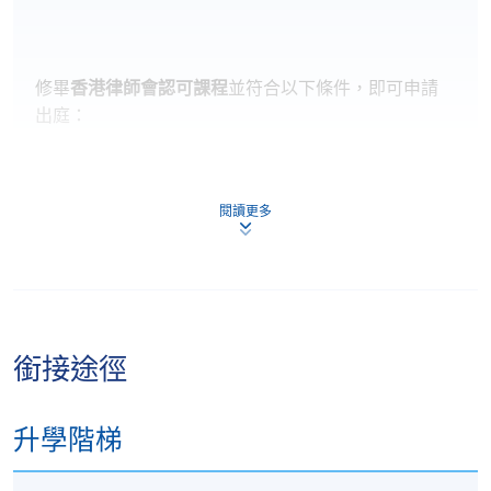
修畢
香港律師會認可課程
並符合以下條件，即可申請
出庭：
- 受聘於律師行並
由律師監督
閱讀更多
- 具備
3
年或以上法律工作經驗
- 處理
特定法律程序
（包括無爭議申請 / 3分鐘聆訊）
◆ 適用範圍：
銜接途徑
高等法院
聆案官
席前
升學階梯
區域法院
法官
/
聆案官
席前