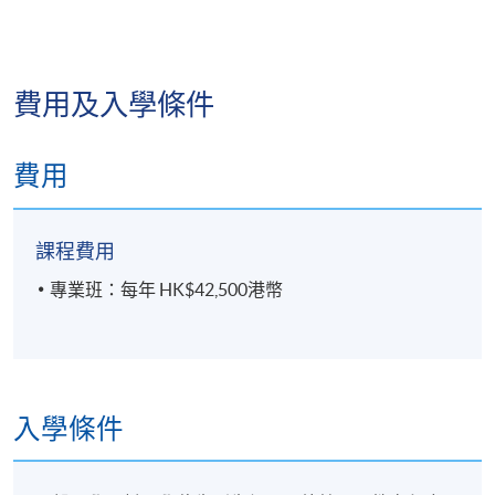
計。法律行政人員高等文憑的課程設計令畢業生滿足
報讀PCLL的所有先決條件，而完成PCLL後，透過繼續
進行法律實務培訓，畢業生可最終取得香港大律師或
事務律師的執業資格。
費用及入學條件
*經香港法律教育及培訓常設委員會批准，該委員會成
員包括來自本港3間提供PCLL課程的法學院、律政司、
費用
法院、大律師公會和香港律師會的代表。
課程費用
專業班：每年 HK$42,500港幣
所有完成法律文憑課程的學生都會被HKU SPACE提供
的備受歡迎的倫敦大學法律學士學位試課程錄取。
完成法律高等文憑並在修讀法律文憑時獲得優秀成績
的學生還將被保證獲得由曼徹斯特都會大學與香港大
入學條件
學專業進修學院合辦的、人氣極高但競爭激烈的英國
及香港法律學士程度文憑(專業共同試)（Graduate