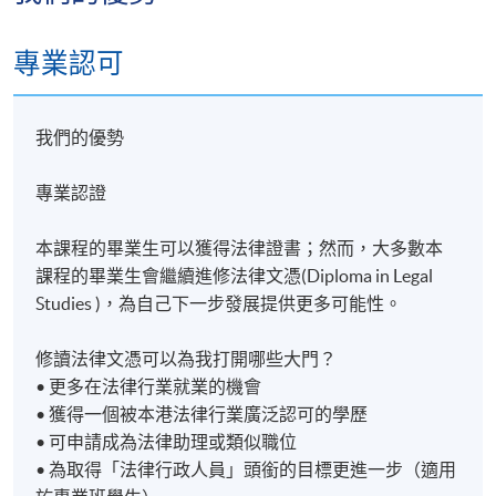
從2023/24學年開始，銜接法律文憑（專業班）
（Diploma in Legal Studies (Professional Stream)）的機
專業認可
會只對法律證書（專業班）的學生開放。申請法律證
書（專業班）課程，您將有機會取得法律行政人員資
格的職稱，並透過升讀法律行政人員高等文憑（本科
我們的優勢
程度）（Advanced Diploma for Legal Executives
(Graduate Level)）而進入一條學費合理且獨家通往
專業認證
PCLL的途徑。我們因此建議您考慮申請法律證書（專
業班）課程，以充分利用此機會。
本課程的畢業生可以獲得法律證書；然而，大多數本
課程的畢業生會繼續進修法律文憑(Diploma in Legal
（所有費用不可退款，不可轉讓）
Studies )，為自己下一步發展提供更多可能性。
課程現正接受報名：可親臨任何香港大學專業進修學
修讀法律文憑可以為我打開哪些大門？
院任何一個學習中心填寫此申請表格。如果您對該表
• 更多在法律行業就業的機會
格的填寫有任何疑問，請透過電子郵件
• 獲得一個被本港法律行業廣泛認可的學歷
katrina.wai@hkuspace.hku.hk 或致電 2520 4665 聯絡我
• 可申請成為法律助理或類似職位
們， 我們將非常樂意為您提供協助。
• 為取得「法律行政人員」頭銜的目標更進一步（適用