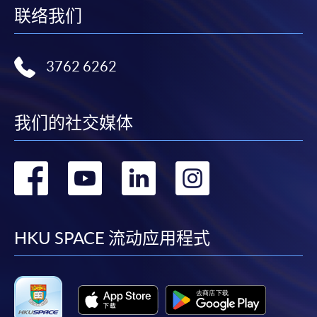
联络我们
3762 6262
我们的社交媒体
转
转
转
转
到
到
到
到
facebook
youtube
linkedin
instag
HKU SPACE 流动应用程式