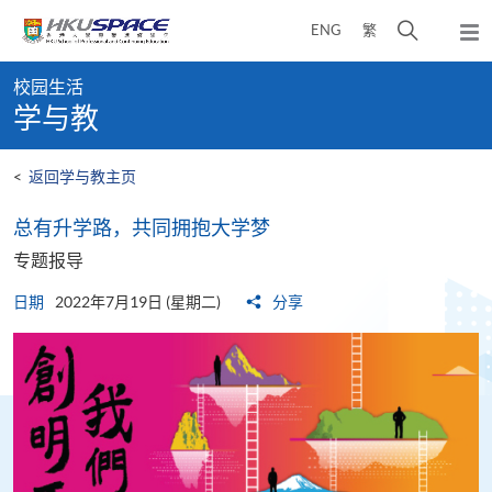
Skip
打
ENG
繁
to
弹
main
开
出
Main
content
搜
主
校园生活
content
菜
寻
学与教
start
单
介
面
<
返回学与教主页
总有升学路，共同拥抱大学梦
专题报导
日期
2022年7月19日 (星期二)
分享