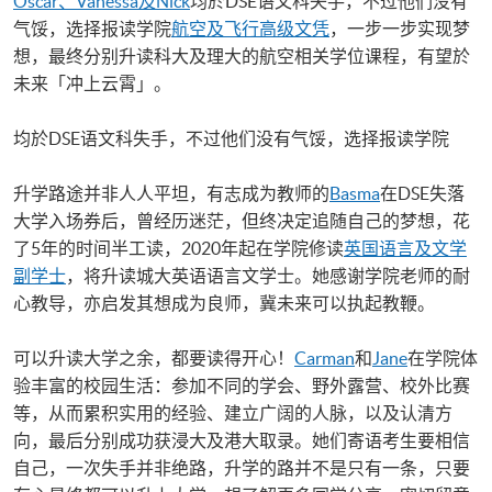
Oscar、Vanessa及Nick
均於DSE语文科失手，不过他们没有
气馁，选择报读学院
航空及飞行高级文凭
，一步一步实现梦
想，最终分别升读科大及理大的航空相关学位课程，有望於
未来「冲上云霄」。
均於DSE语文科失手，不过他们没有气馁，选择报读学院
升学路途并非人人平坦，有志成为教师的
Basma
在DSE失落
大学入场券后，曾经历迷茫，但终决定追随自己的梦想，花
了5年的时间半工读，2020年起在学院修读
英国语言及文学
副学士
，将升读城大英语语言文学士。她感谢学院老师的耐
心教导，亦启发其想成为良师，冀未来可以执起教鞭。
可以升读大学之余，都要读得开心！
Carman
和
Jane
在学院体
验丰富的校园生活：参加不同的学会、野外露营、校外比赛
等，从而累积实用的经验、建立广阔的人脉，以及认清方
向，最后分别成功获浸大及港大取录。她们寄语考生要相信
自己，一次失手并非绝路，升学的路并不是只有一条，只要