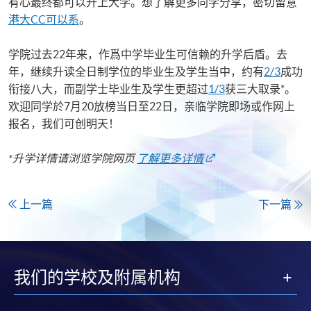
有心最终都可以升上大学。想了解更多同学分享，密切留意
港大CC可以系
。
学院过去22年来，作爲中学毕业生可信赖的升学后盾。去
年，继续升读全日制学位的毕业生及学生当中，约有
2/3
成功
衔接八大，而副学士毕业生及学生更超过
1/3
获三大取录*。
欢迎同学於7月20放榜当日至22日，亲临学院即场或作网上
报名，我们可创明天！
*升学详情请浏览学院网页
了解更多详情
上一篇
下一篇
我们的学校及附属机构