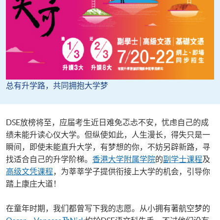
总有升学路，共同拥抱大学梦
DSE放榜将至，应届考生近日难免忑忐不安，忧虑自己的成
绩未能升读心仪大学。但纵使如此，人生漫长，得失只是一
瞬间，即使未能直升大学，有梦想的你，不妨另辟新路，寻
找适合自己的升学阶梯。
香港大学附属学院
的
副学士课程
及
高级文凭课程
，为莘莘学子提供衔接上大学的机会，引导你
踏上康庄大道！
在童年时期，我们都曾写下我的志愿。从小拥有著航空梦的