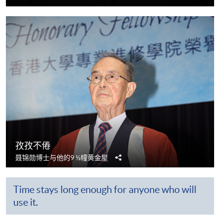
享
孜孜不倦
分
聂锦勋博士与他的9 ½幢黄金屋
享
Time stays long enough for anyone who will
use it.