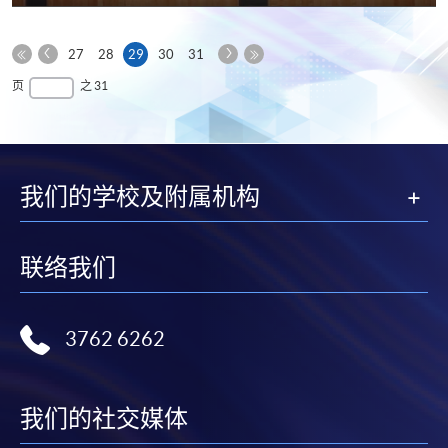
享
上
下
本
27
28
29
30
31
一
一
第
页
最
页
之 31
页
页
一
后
页
一
页
我们的学校及附属机构
联络我们
3762 6262
我们的社交媒体