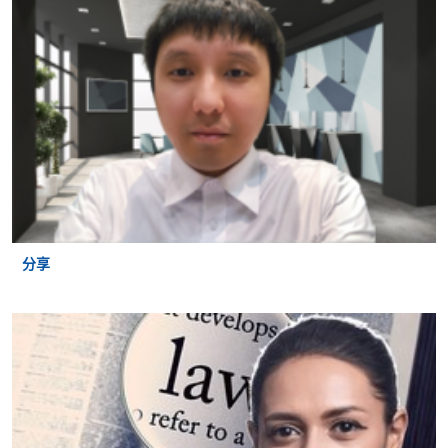
法律高等文凭
本课程在资歴架构下获得认可 (资歴架构第4级)
申请
分享
申请表
下载申请表
报名办法
Legal Writing and Drafting
Application
2450-1374AW
Apply Online
Code
Now
14 October 2026