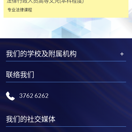
法律行政人员高等文凭(本科程度)
3. VISA / Mastercard
专业法律课程
申请人可亲临学院任何一所报名中心，以 VISA 或
Mastercard（包括「香港大学专业进修学院
Mastercard卡」）缴付学费。香港大学专业进修学院
Mastercard卡持有人，如报读课程满港币2,000元，可
享有十个月免息分期付款优惠，惟课程申请人必须为
信用卡持有人。详情请向学院报名中心职员查询。
我们的学校及附属机构
4. 网上缴费服务
联络我们
大部份公开招生的课程（以先到先得形式报名）及个
别学历颁授课程提供网上报名/注册服务，申请人可在
网上使用「缴费灵」（不适用於手机）、VISA或
3762 6262
Mastercard缴付有关课程的报名费或学费。除上述支
付方式之外，如就读学历颁授课程设有网上服务，学
员亦可以微信支付（Online WeChat Pay）、支付宝
我们的社交媒体
（Online Alipay）或转数快（FPS）缴付学费，详情请
参阅
报名办法 -
网上报名服务
。