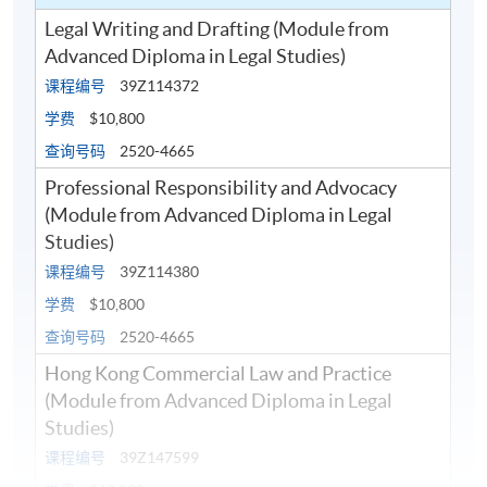
Legal Writing and Drafting (Module from
Advanced Diploma in Legal Studies)
课程编号
39Z114372
学费
$10,800
查询号码
2520-4665
Professional Responsibility and Advocacy
(Module from Advanced Diploma in Legal
Studies)
课程编号
39Z114380
学费
$10,800
查询号码
2520-4665
Hong Kong Commercial Law and Practice
(Module from Advanced Diploma in Legal
Studies)
课程编号
39Z147599