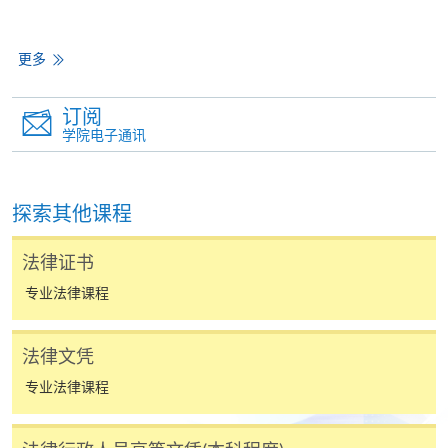
1. 现金、「易办事」（EPS）、微信支付
(WeChat Pay) 或支付宝(Alipay)
更多
申请人可亲临学院任何一所报名中心，以现金、「易
办事」、微信支付（WeChat Pay）或支付宝
订阅
（Alipay） 缴付学费。
学院电子通讯
2. 支票或银行本票
如以划线支票或银行本票缴付，抬头请注明「香港大
探索其他课程
学专业进修学院」。支票背面请写上课程名称及申请
人姓名。 阁下可：
法律证书
专业法律课程
亲临学院各报名中心递交划线支票、报名表格及有关
证明文件；
法律文凭
或可将上述文件一并寄交各报名中心，信封上请注明
专业法律课程
「报读课程」，惟学院对邮递失误而遗失的支票及个
人资料概不负责。