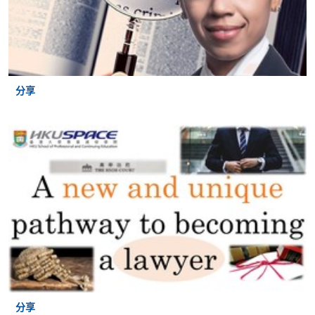
Start Date
(Wed)
Professional Responsibility and
Advocacy
分享
Application
Apply Online
2460-1008AW
Code
Now
2 Dec 2026
Start Date
(Wed)
Disputes Resolution
Application
2470-
Apply Online
Code
1029AW
Now
12 Feb 2027
Start Date
(Fri)
分享
付款方法