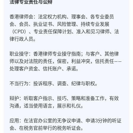
法律专业责任与讼辩
报名代码
2470-1029AW
开课日期
2027年2月12日 (星期五)
香港律师会：法定权力机构、理事会、各专业委员
现时接受报名
会、会员、执业证书、风险管理、持续专业发展
（CPD）、专业责任保障计划、准入和见习律师、法
律行政人员。
职业操守：香港律师专业操守指南；与客户、其他律
地点
师以及对法院的责任，保密，利益冲突，信托责任——
港岛教学中心
处理客户资金、信托账户、承诺。
不当行为：投诉程序、调查、纪律与职权。
辩护：听取客户指示、技巧、策略和准备工作，有效
沟通，适当使用语言，展示和礼仪。
应用：在法官办公室的无争议申请、申请3分钟的听证
会、在税务官前举行的税务听证会。