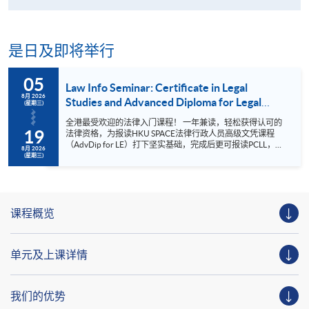
是日及即将举行
05
Law Info Seminar: Certificate in Legal
8月 2026
Studies and Advanced Diploma for Legal
(星期三)
Executives (Graduate Level)
全港最受欢迎的法律入门课程！ 一年兼读，轻松获得认可的
19
法律资格，为报读HKU SPACE法律行政人员高级文凭课程
（AdvDip for LE）打下坚实基础，完成后更可报读PCLL，迈
8月 2026
向律师之路，并通过每周的法律资讯讲座与业内专家交流学
(星期三)
习，深入了解法律实践核心知识！ 语言 日期 时间 地点 英语
2026年8月5日 (三) 晚上7:00 ‘HKU SPACE LAW' Facebook及
IG直播 金钟海富中心3楼316室 2026年8月19日 (三) 地
点: https://hkuspace.hku.hk/cht/learning-centre/ 为什么这
是全香港最受欢迎的法律入门课程 ? 因为您只需要用一年兼
课程概览
读的时间，就可以获得公认的法律资格。凭此资格，您可以
报读Advanced D...
单元及上课详情
我们的优势