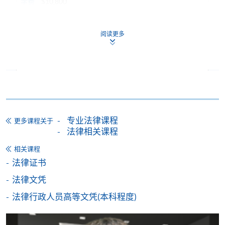
学费
$10,800
查询号码
2520-4665
Disputes Resolution (Module from Advanced
阅读更多
Diploma in Legal Studies)
课程编号
39Z147602
学费
$10,800
查询号码
2520-4665
Company Law and Corporate Governance
(Module from Advanced Diploma in Legal
专业法律课程
更多课程关于
法律相关课程
Studies)
课程编号
39Z147610
相关课程
学费
$10,800
法律证书
查询号码
2520-4665
法律文凭
法律行政人员高等文凭(本科程度)
已被列入持续进修基金可发还款项的课程 (只限部分单元)
本课程若干单元已加入持续进修基金可获发还款项课程名单
内