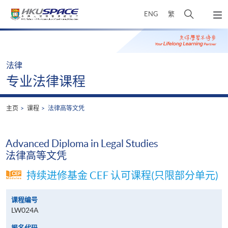
Skip
打
ENG
繁
to
弹
main
开
出
Main
content
搜
主
content
菜
寻
start
单
介
法律
面
专业法律课程
主页
课程
法律高等文凭
Advanced Diploma in Legal Studies
法律高等文凭
持续进修基金 CEF 认可课程(只限部分单元)
课程编号
LW024A
报名代码