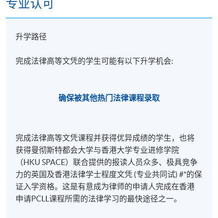
专业认可
COML4009 “Legal
COML4012 “Professiona
Writing and Drafting”
Responsibility and Advoca
升学路径
完成法律高等文凭的学生可能有以下升学机会:
October 14, 2026
December 2, 2026
October 16, 2026
December 4, 2026
确保被其他热门法律课程录取
October 21, 2026
December 9, 2026
October 23, 2026
December 11, 2026
October 28, 2026
December 16, 2026
完成法律高等文凭课程并获得优异成绩的学生，也将
October 30, 2026
December 18, 2026
获得曼彻斯特都会大学与香港大学专业进修学院
November 4, 2026
December 23, 2026
（HKU SPACE）联合提供的报读人员众多、极具竞争
力的英国及香港法律学士程度文凭 (专业共同试) #*的保
November 6, 2026
January 6, 2027
证入学资格。这是有意成为律师的申请人完成在香港
November 11, 2026
January 8, 2027
申请PCLL课程所需的法律学习的最快途径之一。
November 13, 2026
January 13, 2027