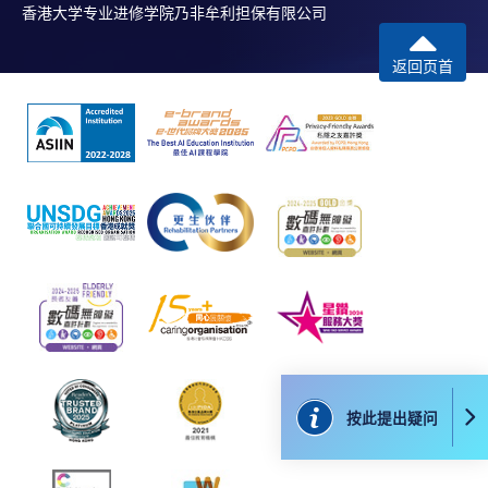
香港大学专业进修学院乃非牟利担保有限公司
请一经批准，学员须缴付港币120元手续费。
学院对邮递失误而遗失的支票或本票、付款收据或个
返回页首
人资料，概不负责。
若学员有意申请付款证明书，请把填妥之申请表、贴
上足够邮资的回邮信封、连同划线支票交回本学院。
每张收据申请费用为港币30 元。支票抬头注明「香
港大学专业进修学院」。
按此提出疑问