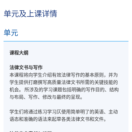
单元及上课详情
单元
Legal Writing and Drafting
报名代码
2450-1374AW
开课日期
2026年10月14日 (星期三)
课程大纲
现时接受报名
法律文书与写作
本课程将向学生介绍有效法律写作的基本原则，并为
Professional Responsibility and Advocacy
学生提供打磨撰写高质量法律文书所需的关键技能的
报名代码
2460-1008AW
机会。 所涉及的学习课题包括明确的写作目的、结构
开课日期
2026年12月2日 (星期三)
与布局、写作、修改与最终的呈现。
现时接受报名
学生们将通过练习学习仄使用简单明了的英语、主动
语态和准确的语法来起草各类法律文书和文件。
Disputes Resolution