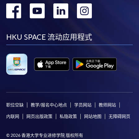
转
转
转
转
注意事项:
到
到
到
到
如报读课程将在五个工作天内开课，为免邮递延误报
facebook
youtube
linkedin
instag
HKU SPACE 流动应用程式
名程序，建议申请人亲身到学院报名中心报名，并避
免使用支票付款。
除由学院裁定的特殊情况（例如课程因报名人数不足
而取消）之外，一切已缴费用概不退还。如获学院批
准退还款项，以现金、易办事、微信支付、支付宝、
支票或缴费灵（只限网上付款）方式缴交之款项，将
以支票退款；以信用卡缴交之款项，退款将直接退还
到支付款项时使用的信用卡户口。
职位空缺
教学/报名中心地点
学员网站
教师网站
除本学院网页所列明的学费外，个别课程或有其他额
内联网
网页出版政策
私隐政策
网站地图
无障碍网页
外收费，详情请联络有关学科职员。
学费及学额不得转让他人。一经取录，学员不得转读
© 2026 香港大学专业进修学院 版权所有
其他课程，惟学院对特殊情况，可酌情处理。转读申