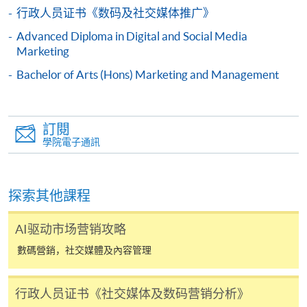
行政人员证书《数码及社交媒体推广》
申請/報讀指南 :
Advanced Diploma in Digital and Social Media
-
短期課程
Marketing
Bachelor of Arts (Hons) Marketing and Management
-
個別學歷頒授課程
訂閱
報讀同一學歷頒授課程內其他單元
學院電子通訊
個別課程為須報讀同一學歷頒授課程及其他單元或繳
交下期學費的學員，提供網上服務，如學員就讀的課
程設有此服務，課程負責人會通知學員有關程序。
探索其他課程
網上支付可通過「繳費靈」(PPS) (不適用於手機)、
AI驱动市场营销攻略
VISA 或 Mastercard、「微信支付」(Online WeChat
數碼營銷，社交媒體及內容管理
Pay) 、「支付寶」(Online Alipay) 或 「轉數快」(FPS)
繳付學費。
行政人员证书《社交媒体及数码营销分析》