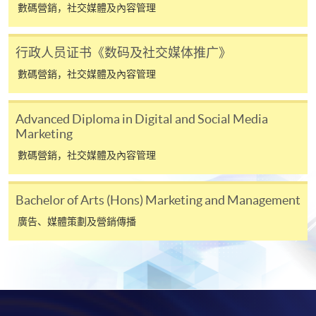
數碼營銷，社交媒體及內容管理
親身報名/郵遞
行政人员证书《数码及社交媒体推广》
報讀新課程
數碼營銷，社交媒體及內容管理
凡以「先到先得」為取錄方式的課程，請填妥
Advanced Diploma in Digital and Social Media
Marketing
SF26報名表，親往
報名中心
或以郵遞方式連同學
費以及所需證明文件呈交。
數碼營銷，社交媒體及內容管理
[
下載報名表SF26
]
Bachelor of Arts (Hons) Marketing and Management
廣告、媒體策劃及營銷傳播
申請學歷頒授及專業課程可能需要其他資料，報名
表可向報名中心或有關課程負責人索取。填妥申請
表格後，請連同報名費/學費以及所需證明文件親
往報名中心或以郵遞方式遞交。