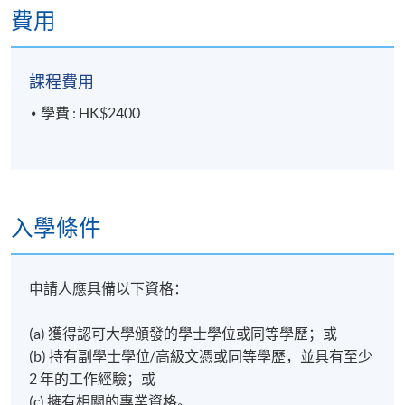
AI
音樂及 CapCut AI
自動字幕完成最終剪輯。
費用
6.
「極速上市」實戰營：在
60
分鐘內運用所學工具
鏈，產出包含英雄海報、數字人介紹及短片的全套廣
課程費用
告。
學費 : HK$2400
入學條件
Target Audience (
目標對象)
數位行銷人員
/
社交媒體經理：
希望在短時間內提升
申請人應具備以下資格：
AI 影片製作技能者
中小企
/
電商創業者：
欲自主產出高質素產品演示，
(a) 獲得認可大學頒發的學士學位或同等學歷；或
降低外包成本者。
(b) 持有副學士學位/高級文憑或同等學歷，並具有至少
2 年的工作經驗；或
內容創作者
/
初級行銷者：
旨在提供 AI 原生視覺服務
(c) 擁有相關的專業資格。