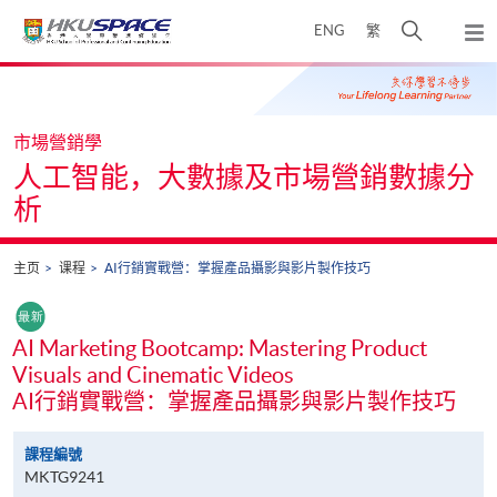
Skip
打
ENG
繁
to
弹
main
开
出
Main
content
搜
主
content
菜
寻
start
单
介
市場營銷學
面
人工智能，大數據及市場營銷數據分
析
主页
课程
AI行銷實戰營：掌握產品攝影與影片製作技巧
AI Marketing Bootcamp: Mastering Product
Visuals and Cinematic Videos
AI行銷實戰營：掌握產品攝影與影片製作技巧
課程編號
MKTG9241