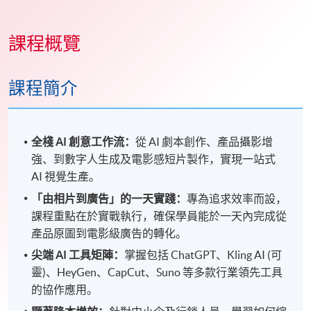
課程概覽
課程簡介
全棧
AI
創意工作流：
從 AI 劇本創作、產品攝影增
強、到數字人生成及電影感短片製作，實現一站式
AI 視覺生產。
「由相片到廣告」的一天實踐：
專為追求效率而設，
課程重點在於實戰執行，確保學員能於一天內完成從
產品原圖到電影級廣告的轉化。
尖端 AI
工具矩陣：
掌握包括 ChatGPT、Kling AI (可
靈)、HeyGen、CapCut、Suno 等多款行業領先工具
的協作應用。