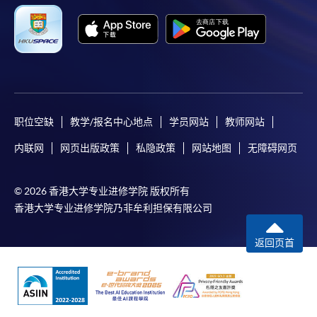
申請人不應閒置申請超過10分鐘。否則，申請人
必須重新開始整個申請程序。
網上報名只支援「提早報讀優惠」。如需享用其他
報讀優惠，請親臨學院的報名中心報名。
在網上報名過程中，由於提交課程申請和付款在系
統處理上為兩個不同的程序，成功付款並不保證成
职位空缺
教学/报名中心地点
学员网站
教师网站
功被獲取錄。任何不成功的申請，課程組職員將儘
内联网
网页出版政策
私隐政策
网站地图
无障碍网页
快與 閣下聯絡。
申請人應注意，不論親身或網上報讀，相同的課
© 2026 香港大学专业进修学院 版权所有
程/科目只可提交一次申請。
香港大学专业进修学院乃非牟利担保有限公司
在網上報名過程中，付款成功後，網頁將顯示付款
確認。另外，確認電子郵件亦會發送到 閣下的電
返回页首
子郵件帳戶。請保留確定回條作日後查詢用途。
除特殊情況(例如課程因報名人數不足而被取消)及
法例規定外，一切已繳費用，概不退還。
如須甄選入學，則正式收據並不可作為 閣下已獲