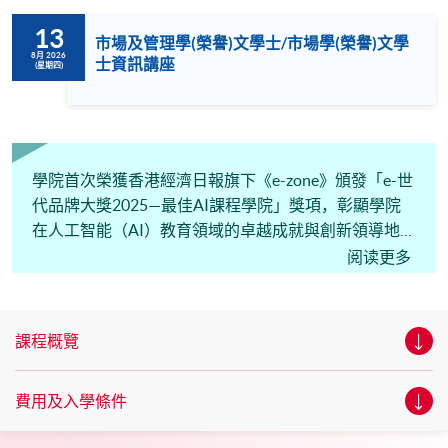
13
市場及管理學(榮譽)文學士/市場學(榮譽)文學
8月 2026
士資訊講座
(星期四)
學院首次榮獲香港經濟日報旗下《e-zone》頒發「e-世
代品牌大獎2025—最佳AI課程學院」獎項，彰顯學院
在人工智能（AI）教育領域的卓越成就與創新領導地
位。
阅读更多
課程概覽
費用及入學條件