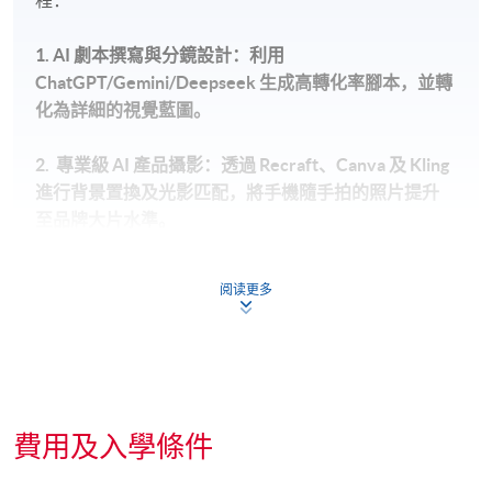
程：
1. AI
劇本撰寫與分鏡設計：利用
ChatGPT/Gemini/Deepseek
生成高轉化率腳本，並轉
化為詳細的視覺藍圖。
2.
專業級
AI
產品攝影：透過
Recraft
、
Canva
及
Kling
進行背景置換及光影匹配，將手機隨手拍的照片提升
至品牌大片水準。
3.
數字人與虛擬銷售代表：運用
HeyGen
製作多語言
阅读更多
（包括透過
Minimax
產生的廣東話）虛擬代言人影
片。
4. Kling AI
電影感產品影片：深入掌握「圖生視頻」技
術、鏡頭控制及動態刷 (Motion Brushing)
技巧。
費用及入學條件
5.
後期視聽合成：配合 ElevenLabs
專業旁白、Suno