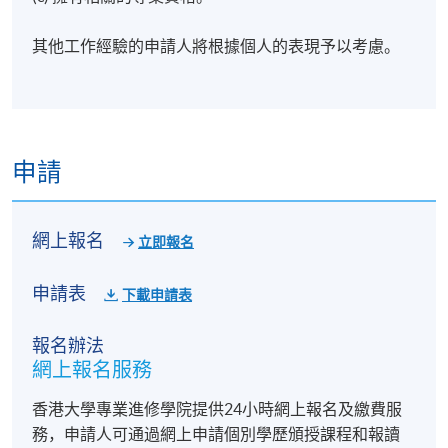
者。
其他工作經驗的申請人將根據個人的表現予以考慮。
報名代碼
2440-1503NW
開課日期
2026年8月16日 (星期日)
現時接受報名
申請
日期 / 時間
網上報名
逢周日，10:00am - 6:00pm
立即報名
申請表
下載申請表
報名辦法
網上報名服務
香港大學專業進修學院提供24小時網上報名及繳費服
務，申請人可通過網上申請個別學歷頒授課程和報讀