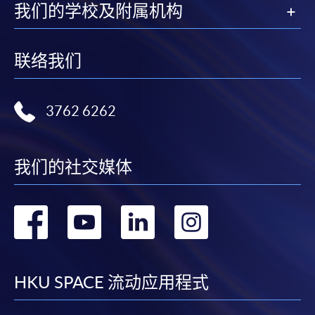
我们的学校及附属机构
報讀同一學歷頒授課程內其他單元
​學院為學歷頒授課程特設「註冊及學費通知」，適
联络我们
用於一般學歷頒授課程。
課程負責人會為學員送上「註冊及學費通知」
3762 6262
(「通知」)，請填妥有關「通知」，並親往報名中
心或以郵遞方式，遞交「通知」及繳交所需費用。
我们的社交媒体
有關繳費詳情，請參閱
付款方法
。如對報名程序有任
何疑問，請詳閱個別課程資料，或聯絡有關課程負責
转
转
转
转
人或報名中心。
到
到
到
到
課程/科目報名注意事項:
facebook
youtube
linkedin
instag
選用網上報名服務必須在已接駁互聯網及支援
HKU SPACE 流动应用程式
JavaScript程式瀏覽器的電腦上進行。建議選用
Google Chrome瀏覽器。