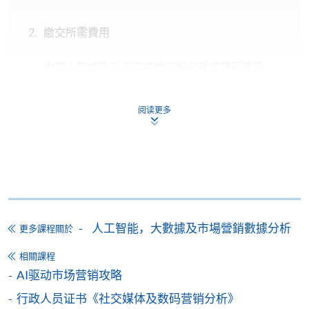
繳交所需費用
申請人可使用以下方式繳交報名費或課程費用:
繳費靈網上服務
- 申請人須先開立繳費靈戶口及設
阅读更多
定繳費靈網上密碼。有關如何申請繳費靈戶口及密
碼，請瀏覽繳費靈網址
http://www.ppshk.com
。
*信用咭網上繳費服務
- 申請人可以 VISA 或
Mastercard（包括「香港大學專業進修學院
Mastercard卡」）繳付學費。
人工智能，大數據及市場營銷數據分析
更多課程關於
*香港大學專業進修學院Mastercard卡
持有人如欲享用十個
相關課程
月免息分期付款優惠，必須親臨本學院設有報名服務的教
AI驱动市场营销攻略
學中心作付款安排。
行政人员证书《社交媒体及数码营销分析》
如欲了解如何於網上報讀新課程及繳費，請瀏覽網上