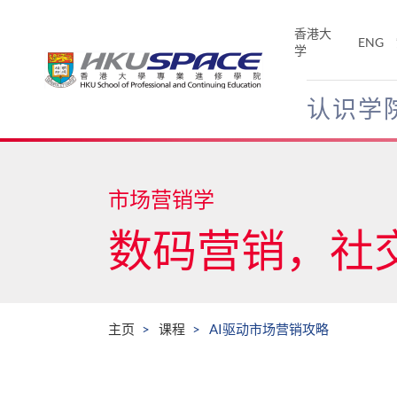
Skip
to
香港大
ENG
main
学
content
认识学
Main
content
start
市场营销学
数码营销，社
主页
课程
AI驱动市场营销攻略