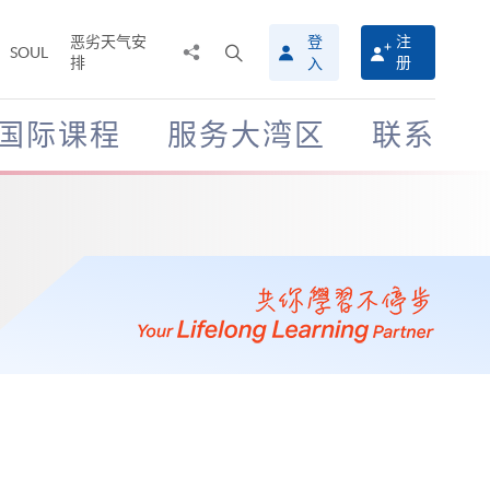
恶劣天气安
登
注
分
打
SOUL
排
册
入
享
开
至
搜
寻
国际课程
服务大湾区
联系
介
面