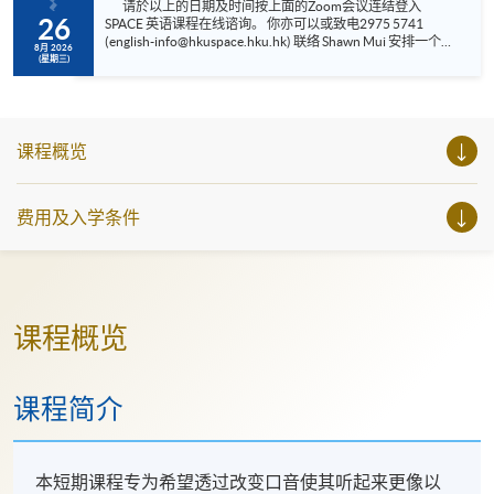
请於以上的日期及时间按上面的Zoom会议连结登入
26
SPACE 英语课程在线谘询。 你亦可以或致电2975 5741
(english-info@hkuspace.hku.hk) 联络 Shawn Mui 安排一个
8月 2026
适合你的会面时间。 订阅我们的《脸书专页》以获取最新
(星期三)
英语学习资讯。 你亦可浏览我们的 YouTube 频道以获取最
新课程资讯。 • 与助理课程主任会面 。 • 取得《香港大学
专业进修学院》教育博士、通用英语、专业和商务英语
(PBE) 以及 其他 持续进修基金 (CEF) 资助的课程详细资讯。
• 获取课程报名详情 •...
课程概览
费用及入学条件
课程概览
课程简介
本短期课程专为希望透过改变口音使其听起来更像以