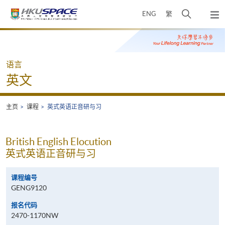
Skip
打
ENG
繁
to
弹
main
开
出
Main
content
搜
主
content
菜
寻
start
单
介
语言
面
英文
主页
课程
英式英语正音研与习
British English Elocution
英式英语正音研与习
课程编号
GENG9120
报名代码
2470-1170NW