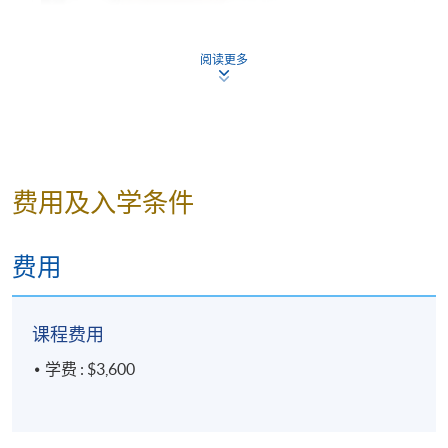
Peter Brokenshire （包老师）先生是
英国英语口音
阅读更多
矫正训练师
，在马来亚长大并在英国接受教育。他
毕业于古典学（拉丁语和古希腊语）专业，加入英
国陆军，并于1982 年在香港遇见了他的妻子。随
后，他在销售和 IT 领域自营职业，在学术成就方
面，他获得了自然科学学士学位和电子商务硕士学
位。随后，他在运输部从事 IT 采购、大数据管理、
费用及入学条件
IT 服务和软件开发合约的谈判和管理工作。 2012
年，他回到远东，在中国和香港的多所高等教育机
费用
构教授英语和口语。他的兴趣包括语言、历史、自
然科学和养鱼。
他的幽默感和充满活力的教学方法会给学生留下深
课程费用
刻的印象。
学费 : $3,600
如果此英式英语演讲培训计划不适合您，请考虑我们
新的线上英式英语演讲课程。 100%线上模式进行，您