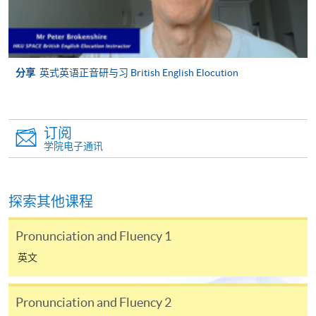
免使用支票付款。
除由学院裁定的特殊情况（例如课程因报名人数不足
而取消）之外，一切已缴费用概不退还。如获学院批
分享
英式英语正音研与习 British English Elocution
准退还款项，以现金、易办事、微信支付、支付宝、
支票或缴费灵（只限网上付款）方式缴交之款项，将
以支票退款；以信用卡缴交之款项，退款将直接退还
订阅
到支付款项时使用的信用卡户口。
学院电子通讯
除本学院网页所列明的学费外，个别课程或有其他额
外收费，详情请联络有关学科职员。
学费及学额不得转让他人。一经取录，学员不得转读
探索其他课程
其他课程，惟学院对特殊情况，可酌情处理。转读申
请一经批准，学员须缴付港币120元手续费。
Pronunciation and Fluency 1
学院对邮递失误而遗失的支票或本票、付款收据或个
英文
人资料，概不负责。
若学员有意申请付款证明书，请把填妥之申请表、贴
Pronunciation and Fluency 2
上足够邮资的回邮信封、连同划线支票交回本学院。