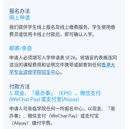
申请人须知
报名办法
入学申请将按照先到先得的原则办理。
网上申请
除非对课堂细节进行变动，否则我们通常不会向成功
我们提供学生线上报名及线上缴费服务。学生使用缴
注册的学员另外发出上课提示。如果您的入学申请已
费灵或信用卡线上付款后，即可确认入学。
被接受，您应该按照所示的时间和地点参加课程的第
一节课。
邮寄/亲自
本校恕不批准退款或转至其他班级的要求。
申请人必须填写入学申请表 SF26。将填妥的表格连同
适当的课程费用和证明文件携带或邮寄到任何
香港大
学专业进修学院招生中心
。
British English Elocution
报名代码
2470-1170NW
付款方法
开课日期
2027年2月21日 (星期日)
1. 现金、「易办事」（EPS）、微信支付
时间
2:00pm - 5:00pm
(WeChat Pay) 或支付宝(Alipay)
地点
HPSHCC Campus, 66 Leighton Road,
申请人可亲临学院任何一所报名中心，以现金、「易
Causeway Bay, Hong Kong
办事」、微信支付（WeChat Pay）或支付宝
导师
Mr. Peter Brokenshire
（Alipay） 缴付学费。