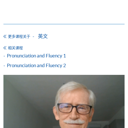
享有十个月免息分期付款优惠，惟课程申请人必须为
信用卡持有人。详情请向学院报名中心职员查询。
4. 网上缴费服务
大部份公开招生的课程（以先到先得形式报名）及个
英文
更多课程关于
别学历颁授课程提供网上报名/注册服务，申请人可在
网上使用「缴费灵」（不适用於手机）、VISA或
相关课程
Mastercard缴付有关课程的报名费或学费。除上述支
Pronunciation and Fluency 1
付方式之外，如就读学历颁授课程设有网上服务，学
Pronunciation and Fluency 2
员亦可以微信支付（Online WeChat Pay）、支付宝
（Online Alipay）或转数快（FPS）缴付学费，详情请
参阅
报名办法 -
网上报名服务
。
注意事项:
如报读课程将在五个工作天内开课，为免邮递延误报
名程序，建议申请人亲身到学院报名中心报名，并避