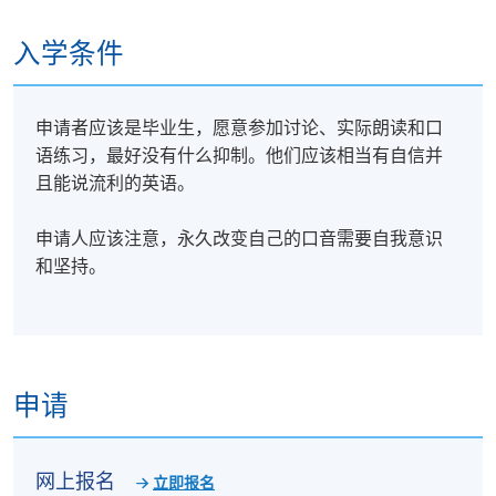
可以不受时间和地理限制参加课程。
入学条件
英式英语演讲之后/
网上英式英语正音研与习
培训，学
生可以继续
英式英语正音研与习 - 增润篇
- 高级课程.
申请者应该是毕业生，愿意参加讨论、实际朗读和口
您可能还对
文体分析：洞察微妙的意义传递
课程。透
语练习，最好没有什么抑制。他们应该相当有自信并
过对各种文本的教学、分享和分析，Peter Brokenshire
且能说流利的英语。
先生为您带来理解各种文体特徵所需的知识和技能，
以揭示熟练的作者如何巧妙地影响读者对意义的感
申请人应该注意，永久改变自己的口音需要自我意识
知。
和坚持。
相关课程：
英式英语正音研与习 - 增润篇
文笔分析：洞察微妙的意义传递
申请
网上报名
立即报名