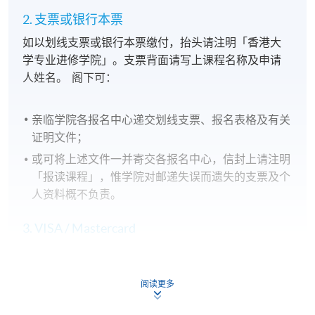
现时接受报名
2. 支票或银行本票
如以划线支票或银行本票缴付，抬头请注明「香港大
日期 / 时间
学专业进修学院」。支票背面请写上课程名称及申请
人姓名。 阁下可：
逢周日，2.00 pm - 5.00 pm
修业期
亲临学院各报名中心递交划线支票、报名表格及有关
证明文件；
8 讲
或可将上述文件一并寄交各报名中心，信封上请注明
每讲3小时
「报读课程」，惟学院对邮递失误而遗失的支票及个
人资料概不负责。
地点
港大保良何鸿燊社区书院
3. VISA / Mastercard
申请人可亲临学院任何一所报名中心，以 VISA 或
Mastercard（包括「香港大学专业进修学院
阅读更多
Mastercard卡」）缴付学费。香港大学专业进修学院
Mastercard卡持有人，如报读课程满港币2,000元，可