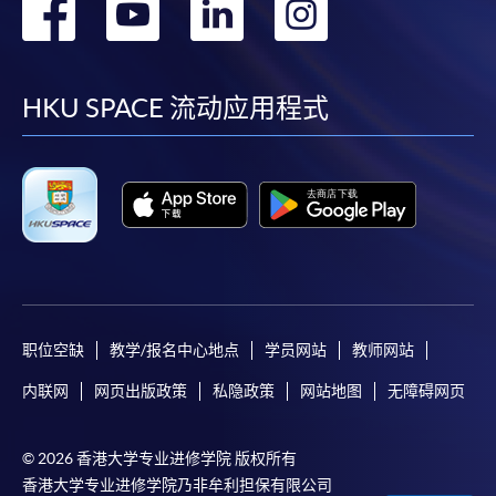
转
转
转
转
到
到
到
到
facebook
youtube
linkedin
instag
HKU SPACE 流动应用程式
职位空缺
教学/报名中心地点
学员网站
教师网站
内联网
网页出版政策
私隐政策
网站地图
无障碍网页
© 2026 香港大学专业进修学院 版权所有
香港大学专业进修学院乃非牟利担保有限公司