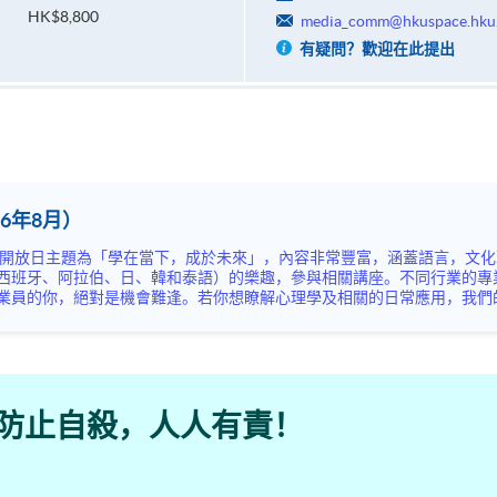
HK$8,800
media_comm@hkuspace.hku
有疑問？歡迎在此提出
6年8月）
西班牙、阿拉伯、日、韓和泰語）的樂趣，參與相關講座。不同行業的專
你，絕對是機會難逢。若你想瞭解心理學及相關的日常應用，我們的講座更是首選之列。
錯過是次活動，記得把握機會，立刻報名參加，規劃學習之路，成就你的
防止自殺，人人有責！