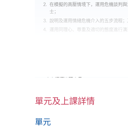
在模擬的高壓情境下，運用危機談判與
士；
說明及運用情緒危機介入的五步流程；
運用同理心、尊重及適切的態度進行溝
適合對象
社工（特別是初級或新入職者）
校長與教師
人力資源管理人員
保安人員
紀律部隊成員
單元及上課詳情
有志以談判技巧以拯救生命的各界社會
單元