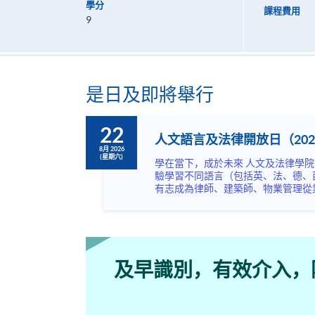
學分
課程費用
9
是日及即將舉行
22
人文語言及法律開放日（202
8月 2026
(星期六)
學在當下，成於未來 人文及法律學院開放日主題為「學在當下，成於未來」，內容非常豐富，涵蓋語言，文化藝術及不同專業，絕不容錯過！ 歡迎閣下到來體
驗學習不同語言（包括英、法、德、
有志成為律師、建築師、物業管理從業員的
坊、體驗課堂和豐富資訊講座。萬勿
及早識別，有效介入，