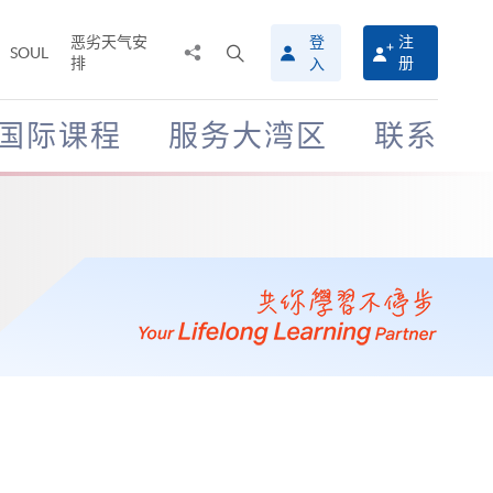
恶劣天气安
登
注
分
打
SOUL
排
册
入
享
开
至
搜
寻
国际课程
服务大湾区
联系
介
面