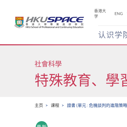
Skip
to
香港大
ENG
main
学
content
认识学
Main
content
start
社會科學
特殊教育、學
主页
课程
證書 (單元 : 危機談判的進階策