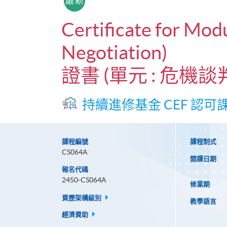
Certificate for Modu
Negotiation)
證書 (單元 : 危
持續進修基金 CEF 認可
課程編號
課程制式
CS064A
開課日期
報名代碼
2450-CS064A
修業期
資歷架構級別
教學語言
經濟資助