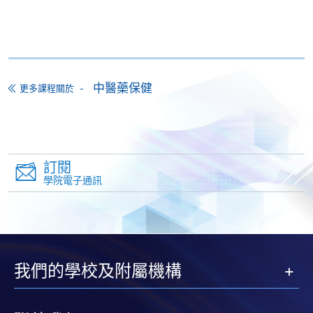
付款方法
1. 現金、「易辦事」（EPS）、微信支付
(WeChat Pay) 或支付寶(Alipay)
申請人可親臨學院任何一所報名中心，以現金、「易
中醫藥保健
更多課程關於
辦事」、微信支付（WeChat Pay）或支付寶
（Alipay） 繳付學費。
2. 支票或銀行本票
訂閱
如以劃線支票或銀行本票繳付，抬頭請註明「香港大
學院電子通訊
學專業進修學院」。支票背面請寫上課程名稱及申請
人姓名。 閣下可：
親臨學院各報名中心遞交劃線支票、報名表格及有關
證明文件；
我們的學校及附屬機構
或可將上述文件一併寄交各報名中心，信封上請註明
「報讀課程」，惟學院對郵遞失誤而遺失的支票及個