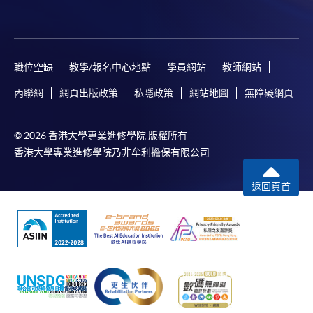
（Online Alipay）或轉數快（FPS）繳付學費，詳情請
參閱
報名辦法 -
網上報名服務
。
注意事項:
職位空缺
教學/報名中心地點
學員網站
教師網站
內聯網
網頁出版政策
私隱政策
網站地圖
無障礙網頁
如報讀課程將在五個工作天內開課，為免郵遞延誤報
名程序，建議申請人親身到學院報名中心報名，並避
© 2026 香港大學專業進修學院 版權所有
免使用支票付款。
香港大學專業進修學院乃非牟利擔保有限公司
除由學院裁定的特殊情況（例如課程因報名人數不足
返回頁首
而取消）之外，一切已繳費用概不退還。如獲學院批
准退還款項，以現金、易辦事、微信支付、支付寶、
支票或繳費靈（只限網上付款）方式繳交之款項，將
以支票退款；以信用卡繳交之款項，退款將直接退還
到支付款項時使用的信用卡戶口。
除本學院網頁所列明的學費外，個別課程或有其他額
外收費，詳情請聯絡有關學科職員。