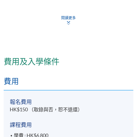
三. 解釋藥食同源與中醫藥膳養生的基礎；
閱讀更多
四. 識別常用保健中藥和方劑的功效及常用食物的性味
和特點；
五. 應用一般藥膳甜品的製作技巧；及
六. 調製藥膳養生茶飲。
費用及入學條件
費用
報名費用
HK$150 （取錄與否，恕不退還）
課程費用
學費 : HK$6,800