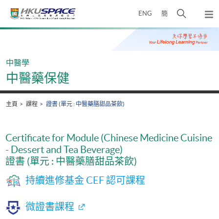
Skip
打
ENG
簡
to
彈
main
開
出
Main
content
搜
主
content
選
尋
start
單
介
中醫學
面
中醫藥保健
主頁
課程
證書 (單元 : 中醫藥膳甜品茶飲)
Certificate for Module (Chinese Medicine Cuisine
- Dessert and Tea Beverage)
證書 (單元 : 中醫藥膳甜品茶飲)
持續進修基金 CEF 認可課程
微證書課程