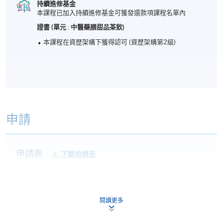
持續進修基金
本課程已加入持續進修基金可獲發還款項課程名單內
證書 (單元 : 中醫藥膳甜品茶飲)
本課程在資歴架構下獲得認可 (資歴架構第2級)
申請
申請表
下載申請表
報名辦法
本課程不設網上報名，申請人請帶備相關學歷證明的
閱讀更多
正本及副本，親臨學院任何一所報名中心報名。如非
香港永久居民，請帶備簽証身份書的正本及副本。