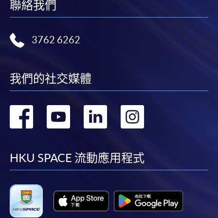
聯絡我們
人資料概不負責。
3. VISA / Mastercard
3762 6262
申請人可親臨學院任何一所報名中心，以 VISA 或
Mastercard（包括「香港大學專業進修學院
Mastercard卡」）繳付學費。香港大學專業進修學院
我們的社交媒體
Mastercard卡持有人，如報讀課程滿港幣2,000元，可
享有十個月免息分期付款優惠，惟課程申請人必須為
信用卡持有人。詳情請向學院報名中心職員查詢。
轉
轉
轉
轉
4. 網上繳費服務
到
到
到
到
大部份公開招生的課程（以先到先得形式報名）及個
facebook
youtube
linkedin
instag
HKU SPACE 流動應用程式
別學歷頒授課程提供網上報名/註冊服務，申請人可在
網上使用「繳費靈」（不適用於手機）、VISA或
Mastercard繳付有關課程的報名費或學費。除上述支
付方式之外，如就讀學歷頒授課程設有網上服務，學
員亦可以微信支付（Online WeChat Pay）、支付寶