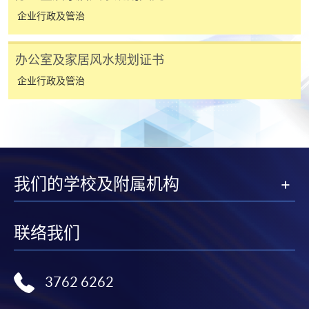
「报读课程」，惟学院对邮递失误而遗失的支票及个
企业行政及管治
人资料概不负责。
3. VISA / Mastercard
办公室及家居风水规划证书
申请人可亲临学院任何一所报名中心，以 VISA 或
企业行政及管治
Mastercard（包括「香港大学专业进修学院
Mastercard卡」）缴付学费。香港大学专业进修学院
Mastercard卡持有人，如报读课程满港币2,000元，可
享有十个月免息分期付款优惠，惟课程申请人必须为
信用卡持有人。详情请向学院报名中心职员查询。
我们的学校及附属机构
4. 网上缴费服务
大部份公开招生的课程（以先到先得形式报名）及个
联络我们
别学历颁授课程提供网上报名/注册服务，申请人可在
网上使用「缴费灵」（不适用於手机）、VISA或
Mastercard缴付有关课程的报名费或学费。除上述支
3762 6262
付方式之外，如就读学历颁授课程设有网上服务，学
员亦可以微信支付（Online WeChat Pay）、支付宝