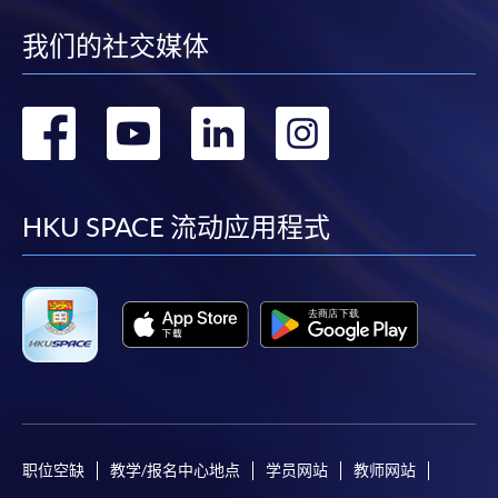
（Online Alipay）或转数快（FPS）缴付学费，详情请
我们的社交媒体
参阅
报名办法 -
网上报名服务
。
注意事项:
转
转
转
转
到
到
到
到
如报读课程将在五个工作天内开课，为免邮递延误报
名程序，建议申请人亲身到学院报名中心报名，并避
facebook
youtube
linkedin
instag
HKU SPACE 流动应用程式
免使用支票付款。
除由学院裁定的特殊情况（例如课程因报名人数不足
而取消）之外，一切已缴费用概不退还。如获学院批
准退还款项，以现金、易办事、微信支付、支付宝、
支票或缴费灵（只限网上付款）方式缴交之款项，将
以支票退款；以信用卡缴交之款项，退款将直接退还
到支付款项时使用的信用卡户口。
除本学院网页所列明的学费外，个别课程或有其他额
职位空缺
教学/报名中心地点
学员网站
教师网站
外收费，详情请联络有关学科职员。