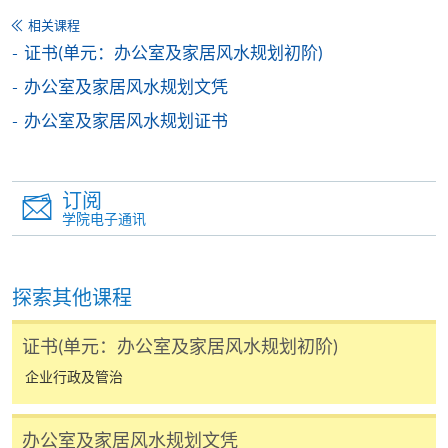
报名办法
相关课程
证书(单元：办公室及家居风水规划初阶)
付款方法
1. 现金、「易办事」（EPS）、微信支付
办公室及家居风水规划文凭
(WeChat Pay) 或支付宝(Alipay)
办公室及家居风水规划证书
申请人可亲临学院任何一所报名中心，以现金、「易
办事」、微信支付（WeChat Pay）或支付宝
（Alipay） 缴付学费。
订阅
学院电子通讯
2. 支票或银行本票
如以划线支票或银行本票缴付，抬头请注明「香港大
学专业进修学院」。支票背面请写上课程名称及申请
探索其他课程
人姓名。 阁下可：
证书(单元：办公室及家居风水规划初阶)
亲临学院各报名中心递交划线支票、报名表格及有关
企业行政及管治
证明文件；
或可将上述文件一并寄交各报名中心，信封上请注明
办公室及家居风水规划文凭