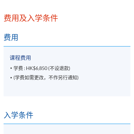
蔡文浩博士拥有澳洲蒙纳许大学航天工程
师。
学士学位及工程科学哲学博士学位。
费用及入学条件
阅读更多
蔡博士研修八字及风水命理。曾受邀於香
港赛马会为客人提供流年运程建议。除了
费用
在香港为家居、商铺、办公室及楼上商店
提出风水建议。亦在国内中山、柳州及惠
课程费用
州等地为大形楼盘及其售楼处提供风水布
局改善建议。也曾於南韩及澳洲为客户提
学费 : HK$6,850 (不设退款)
供流年布局改善运程。
(学费如需更改，不作另行通知)
入学条件