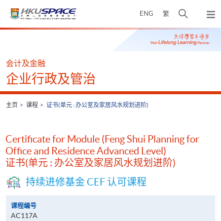
Skip
打
ENG
繁
to
弹
main
开
出
Main
content
搜
主
content
菜
寻
start
单
介
会计及金融
面
企业行政及管治
主页
课程
证书(单元 : 办公室及家居风水规划进阶)
Certificate for Module (Feng Shui Planning for
Office and Residence Advanced Level)
证书(单元 : 办公室及家居风水规划进阶)
持续进修基金 CEF 认可课程
课程编号
AC117A