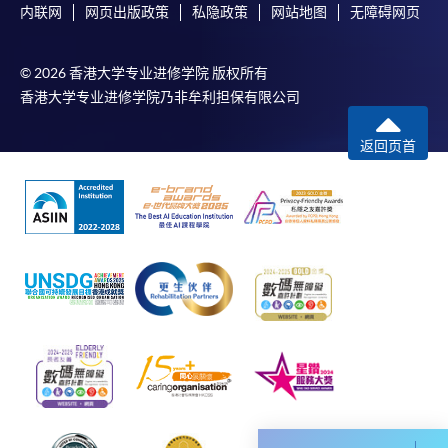
内联网
网页出版政策
私隐政策
网站地图
无障碍网页
学费及学额不得转让他人。一经取录，学员不得转读
其他课程，惟学院对特殊情况，可酌情处理。转读申
© 2026 香港大学专业进修学院 版权所有
请一经批准，学员须缴付港币120元手续费。
香港大学专业进修学院乃非牟利担保有限公司
学院对邮递失误而遗失的支票或本票、付款收据或个
人资料，概不负责。
返回页首
若学员有意申请付款证明书，请把填妥之申请表、贴
上足够邮资的回邮信封、连同划线支票交回本学院。
每张收据申请费用为港币30 元。支票抬头注明「香
港大学专业进修学院」。