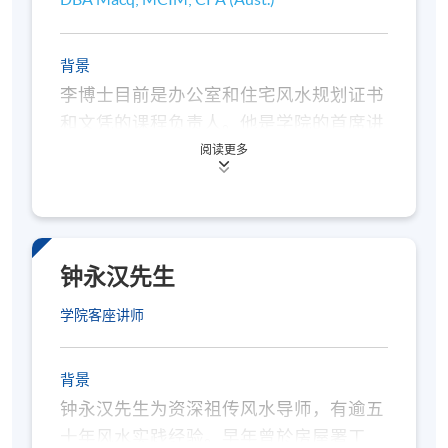
各种不同种类楼房的勘察方法及调理气
场的重点
背景
风水断事的理论及应用
李博士目前是办公室和住宅风水规划证书
和文凭的课程负责人。他是学院的首席讲
与时并进之现代风水学重点
师，负责一系列课程，这些课程包括会
阅读更多
根据现代建环境实况，勘察风水，立极
计、公司治理和工商管理。李博士曾教授
坐向
各种科目，包括战略管理、行销、财务管
理、会计、组织行为和商业沟通。他在阿
「宇宙立极」的认识和运用
尔斯特大学获得学位，在卡迪夫商学院获
钟永汉先生
认识玄空学「三元九运」中之九运如何
得工商管理硕士学位，在澳大利亚麦格理
影响来年气场的变动
学院客座讲师
大学获得博士学位。他的研究兴趣包括中
国研究、地区来源、市场行销以及阴宅和
对罗庚的深化认识和具体的实践运用
阳宅风水。在加入香港大学专业进修学院
背景
风水师之专业守则和操守
之前，他在商业领域工作，包括销售和行
钟永汉先生为资深祖传风水导师，有逾五
个案研习
销、运营、战略管理和组织变革。
十年风水实践经验。早年曾於房屋署工