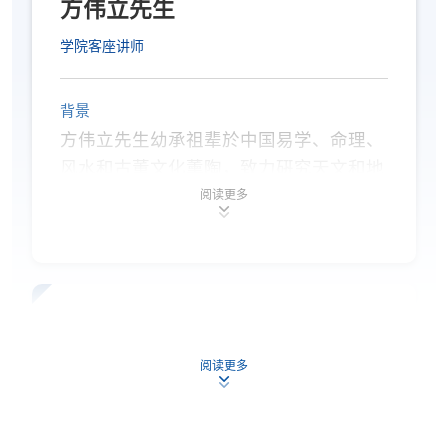
方伟立先生
日期 / 时间
学专业文凭导师。
逢周三，晚上7時至晚上10時
学院客座讲师
修业期
背景
讲授时数：30小时（10节课，每节3小时）
方伟立先生幼承祖辈於中国易学、命理、
风水和古董文化薰陶，致力硏究天文和地
理学与风水学理的关系。曾任职於投资银
阅读更多
行、测量师行董事、美国上市公司顾问及
香港政府多个政府部门的顾问，为政府撰
写相关的顾问报告，现为香港调解资历评
审协会会员、香港专业审核师学会资深会
蔡文浩博士
员及香港国际仲裁中心会员。
兼职教师
阅读更多
方先生拥有澳洲理学士学位、中国法律学
士学位及澳洲国际财务硕士学位，现为澳
背景
门科技大学现代风水环境学专业文凭导