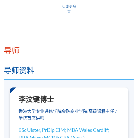
课程​大纲
阅读更多
办公室或家居的理想选址与凝聚理气的关
系
峦头上四神相应的认识（四神为左青
导师
龙、右白虎、前朱雀、后玄武）
以外在及内在的自然环境为考量主轴
导师资料
辅以「玄空飞星」派的学理作具体评估
构建及优化环境空间以提升及优化办公室
或家居环境
李汶键博士
以天地人、天人合一的三维概念，营造
香港大学专业进修学院金融商业学院 高级课程主任 /
学院首席讲师
和谐空间
BSc Ulster, PrDip CIM; MBA Wales Cardiff;
环境风水布局的要点和技巧
DBA Macq; MCIM; CPA (Aust.)