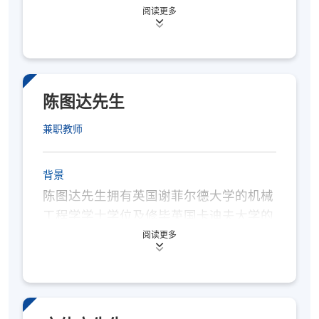
作，其后，传承父亲的风水知识，提供风
阅读更多
评核方法
水谘询服务。
个人习作 (100%)
钟先生拥有美国工商管理学士及硕士学
上课出席率达70%或以上
位，曾任教於职业训练局、香港中文大学
陈图达先生
专业进修学院及香港管理专业协会任教风
学员修毕本课程，上课出席率达70%或以
水课程，现为澳门科技大学现代风水环境
兼职教师
学专业文凭的首席导师。
上，并於评核中获得合格成绩者，将按香港
大学体制，经香港大学专业进修学院颁授证
背景
陈图达先生拥有英国谢菲尔德大学的机械
书(单元：办公室及家居风水规划进阶) 。
工程学学士学位及修毕英国卡迪夫大学的
工商及商理学深造文凭，现为「国际易学
阅读更多
报名代码
2450-AC117A
文化协会」会长。
现时接受报名
陈图达先生曾於香港管理专业协会任教风
水课程，现为澳门科技大学现代风水环境